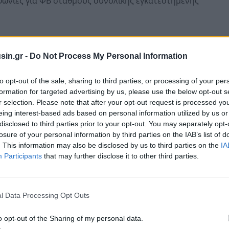
μφωνίες για ΦΒ σταθμούς συνολικής εγκατεστημένης
sin.gr -
Do Not Process My Personal Information
to opt-out of the sale, sharing to third parties, or processing of your per
formation for targeted advertising by us, please use the below opt-out s
r selection. Please note that after your opt-out request is processed y
eing interest-based ads based on personal information utilized by us or
disclosed to third parties prior to your opt-out. You may separately opt-
losure of your personal information by third parties on the IAB’s list of
. This information may also be disclosed by us to third parties on the
IA
Participants
that may further disclose it to other third parties.
ται σε λειτουργία με μακροχρόνιες συμβάσεις
ιαχειριστή ΑΠΕ και Εγγυήσεων Προέλευσης). Οι
l Data Processing Opt Outs
ναμένουν ηλέκτριση προκειμένου να ξεκινήσει η
o opt-out of the Sharing of my personal data.
σταθμοί χωροθετούνται στις Περιφέρειες της