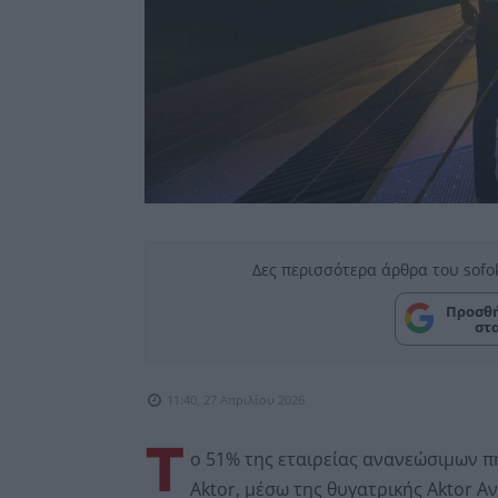
Δες περισσότερα άρθρα του sofo
Προσθή
στ
11:40, 27 Απριλίου 2026
T
o 51% της εταιρείας ανανεώσιμων π
Aktor, μέσω της θυγατρικής Aktor Α