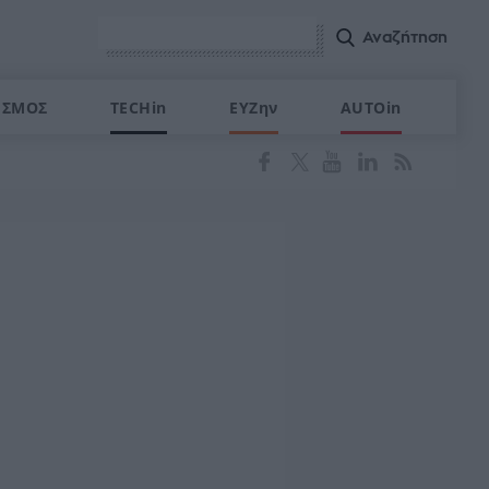
ΙΣΜΟΣ
TECHin
ΕΥΖην
AUTOin