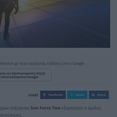
kleousin.gr όταν αναζητάς ειδήσεις στην Google
κη ως προτιμώμενη πηγή
α αποτελέσματα Google
facebook
tweet
share
ηγών ενέργειας
Sun Force Two
εξαγόρασε ο όμιλος
νανεώσιμες.