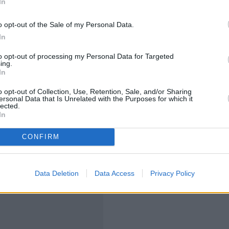
In
ής Μακεδονίας, Ηπείρου και Ανατολικής Μακεδονίας &
o opt-out of the Sale of my Personal Data.
In
wo
, κατά την πλήρη ανάπτυξη του χαρτοφυλακίου της
to opt-out of processing my Personal Data for Targeted
σχύ περίπου 235MW, εκτιμάται στο ποσό των 200 εκατ.
ing.
In
α καταβάλει για την αγορά του 51% των μετοχών αυτής
ο ετήσιο EBITDA των έργων στην πλήρη ανάπτυξή τους
o opt-out of Collection, Use, Retention, Sale, and/or Sharing
ersonal Data that Is Unrelated with the Purposes for which it
lected.
In
CONFIRM
Data Deletion
Data Access
Privacy Policy