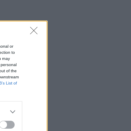
sonal or
ection to
ou may
 personal
out of the
 downstream
B’s List of