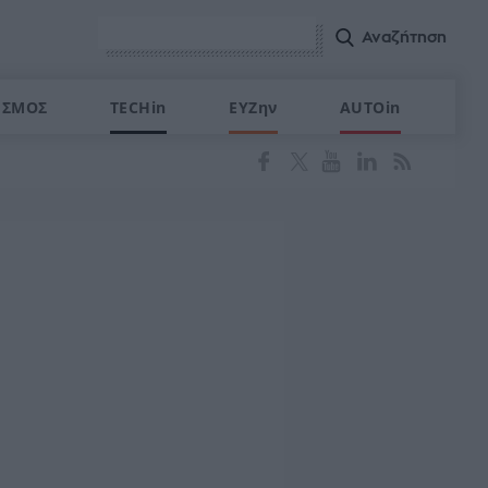
ΙΣΜΟΣ
TECHin
ΕΥΖην
AUTOin