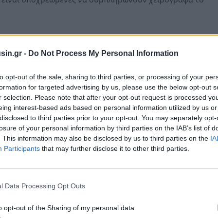
φορολογικών κινήτρων για μετασχηματισμούς, καθώς
σφορά ενεργητικού, δηλαδή σε κάθε πράξη με την
sin.gr -
Do Not Process My Personal Information
μεταβιβάζει έναν ή περισσότερους κλάδους
σημαίνεται ότι οι επιχειρήσεις που κάνουν χρήση του
to opt-out of the sale, sharing to third parties, or processing of your per
formation for targeted advertising by us, please use the below opt-out s
ων καθώς και του κινήτρου της απαλλαγής καταβολής
r selection. Please note that after your opt-out request is processed y
ς υποβάλλουν τη δήλωση μόνο ηλεκτρονικά.
eing interest-based ads based on personal information utilized by us or
εται υπό εκκαθάριση η οριστική δήλωση της
disclosed to third parties prior to your opt-out. You may separately opt-
losure of your personal information by third parties on the IAB’s list of
τους δώδεκα μήνες) υποβάλλεται υποχρεωτικά στην
. This information may also be disclosed by us to third parties on the
IA
ης υπηρεσία.
Participants
that may further disclose it to other third parties.
εται υπό ίδρυση και ενώ η έγκριση της σύστασής της
από εκμίσθωση ακινήτων, τόκους, κ.λπ.), ως εν τοις
όσωπα στο πλαίσιο άσκησης των δραστηριοτήτων τους.
l Data Processing Opt Outs
ταιρείες Κεφαλαίου Επιχειρηματικών Συμμετοχών.
o opt-out of the Sharing of my personal data.
ζονται περισσότερα του ενός κληροδοτήματα, τα οποία