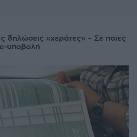
ές δηλώσεις «χεράτες» – Σε ποιες
 e-υποβολή