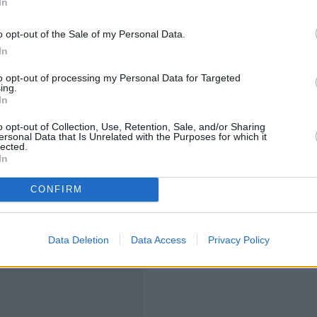
In
είρισης και στερούνται νομικής προσωπικότητας.
o opt-out of the Sale of my Personal Data.
ομικών οντοτήτων που αναβιώνουν.
In
μικών οντοτήτων για τα οποία έχει ανασταλεί η χρήση
συναλλαγών.
to opt-out of processing my Personal Data for Targeted
ing.
α υποχρεούται σε χειρόγραφη δήλωση στα γκισέ της
In
ύνεται η ίδια, όπως σε περίπτωση αποδεδειγμένης
o opt-out of Collection, Use, Retention, Sale, and/or Sharing
ersonal Data that Is Unrelated with the Purposes for which it
 υποβολής της δήλωσης και των σχετικών εντύπων και
lected.
θεί το πρόβλημα μετά από επικοινωνία με τις αρμόδιες
In
. Τότε, η δήλωση θα πρέπει να υποβληθεί εμπρόθεσμα
CONFIRM
λήξη της προθεσμίας υποβολής στην αρμόδια για την
Data Deletion
Data Access
Privacy Policy