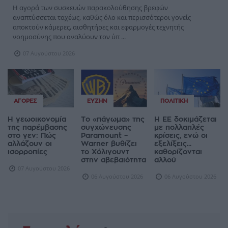
Η αγορά των συσκευών παρακολούθησης βρεφών
αναπτύσσεται ταχέως, καθώς όλο και περισσότεροι γονείς
αποκτούν κάμερες, αισθητήρες και εφαρμογές τεχνητής
νοημοσύνης που αναλύουν τον ύπ ...
07 Αυγούστου 2026
ΑΓΟΡΈΣ
ΕΥΖΗΝ
ΠΟΛΙΤΙΚΉ
Η γεωοικονομία
Το «πάγωμα» της
Η ΕΕ δοκιμάζεται
της παρέμβασης
συγχώνευσης
με πολλαπλές
στο γεν: Πώς
Paramount –
κρίσεις, ενώ οι
αλλάζουν οι
Warner βυθίζει
εξελίξεις...
ισορροπίες
το Χόλιγουντ
καθορίζονται
στην αβεβαιότητα
αλλού
07 Αυγούστου 2026
06 Αυγούστου 2026
06 Αυγούστου 2026