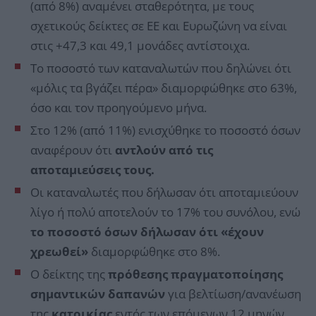
(από 8%) αναμένει σταθερότητα, με τους
σχετικούς δείκτες σε ΕΕ και Ευρωζώνη να είναι
στις +47,3 και 49,1 μονάδες αντίστοιχα.
Το ποσοστό των καταναλωτών που δηλώνει ότι
«μόλις τα βγάζει πέρα» διαμορφώθηκε στο 63%,
όσο και τον προηγούμενο μήνα.
Στο 12% (από 11%) ενισχύθηκε το ποσοστό όσων
αναφέρουν ότι
αντλούν από τις
αποταμιεύσεις τους.
Οι καταναλωτές που δήλωσαν ότι αποταμιεύουν
λίγο ή πολύ αποτελούν το 17% του συνόλου, ενώ
το ποσοστό όσων δήλωσαν ότι «έχουν
χρεωθεί»
διαμορφώθηκε στο 8%.
Ο δείκτης της
πρόθεσης πραγματοποίησης
σημαντικών δαπανών
για βελτίωση/ανανέωση
της
κατοικίας
εντός των επόμενων 12 μηνών,