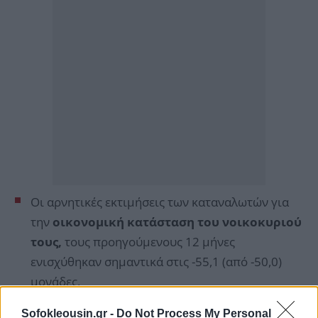
Οι αρνητικές εκτιμήσεις των καταναλωτών για
την
οικονομική κατάσταση του νοικοκυριού
τους,
τους προηγούμενους 12 μήνες
ενισχύθηκαν σημαντικά στις -55,1 (από -50,0)
μονάδες.
Το 71% των νοικοκυριών εκτίμησε ελαφρά ή
Sofokleousin.gr -
Do Not Process My Personal