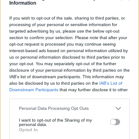
αισθητή
επιδείνωση της οικονομικής του
Information
κατάστασης
, ενώ μόλις το 1% θεωρεί πως
If you wish to opt-out of the sale, sharing to third parties, or
επήλθε μικρή βελτίωση, όταν οι αντίστοιχοι
processing of your personal or sensitive information for
δείκτες σε ΕΕ και Ευρωζώνη διαμορφώθηκαν στις
targeted advertising by us, please use the below opt-out
-12,3 και -12,6 μονάδες αντίστοιχα.
section to confirm your selection. Please note that after your
opt-out request is processed you may continue seeing
Το 75% των καταναλωτών προέβλεψε ελαφρά ή
interest-based ads based on personal information utilized by
αισθητή
επιδείνωση της οικονομικής
us or personal information disclosed to third parties prior to
your opt-out. You may separately opt-out of the further
κατάστασης της χώρας
, έναντι 15% (από 19%)
disclosure of your personal information by third parties on the
το οποίο αναμένει σταθερότητα.
IAB’s list of downstream participants. This information may
Η πρόθεση των καταναλωτών για
σημαντικές
also be disclosed by us to third parties on the
IAB’s List of
Downstream Participants
that may further disclose it to other
αγορές
τους προσεχείς 12 μήνες (επίπλων,
third parties.
ηλεκτρικών συσκευών κ.λπ.) εξασθένισε με τον
σχετικό δείκτη να διαμορφώνεται στις -49,8 (από
Personal Data Processing Opt Outs
-48,7) μονάδες.
I want to opt-out of the Sharing of my
personal data.
Το 58% (από 57%) των καταναλωτών προέβλεψε
Opted In
ότι
θα προβεί σε λιγότερες ή πολύ λιγότερες