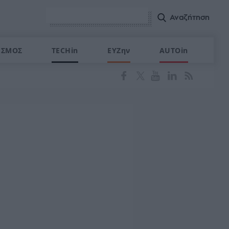
ΙΣΜΟΣ
TECHin
ΕΥΖην
AUTOin