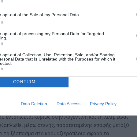
In
o opt-out of the Sale of my Personal Data.
In
to opt-out of processing my Personal Data for Targeted
ing.
In
o opt-out of Collection, Use, Retention, Sale, and/or Sharing
ersonal Data that Is Unrelated with the Purposes for which it
lected.
In
ν τρωκτικών, μολύνοντας ανθρώπους μέσω επαφής με
CONFIRM
α περιττώματα και ή το σάλιο τους– συχνά όταν ο ιός
λυσμένων περιοχών. Λιγότερο συχνά, εξαπλώνεται
Data Deletion
Data Access
Privacy Policy
 εντοπίζεται κυρίως στην Αργεντινή και τη Χιλή, είναι
 εξαπλωθεί μέσω στενής, παρατεταμένης επαφής μεταξύ
ι το ξέσπασμα στο κρουαζιερόπλοιο αφορά το