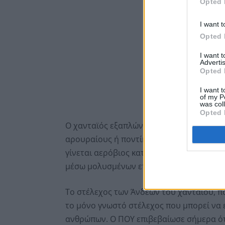
Opted 
I want t
Opted 
I want 
Advertis
Opted 
I want t
of my P
was col
Opted 
Ο χανταϊός εξαπλώνεται κυρίως μέσω τω
αρουραίους ή ποντίκια, ή τα ούρα τους, τ
γίνεται αερόβιος κατά τον καθαρισμό μο
μέσω μολυσμένων επιφανειών.
Το στέλεχος των Άνδεων του χανταϊού, που
το μόνο γνωστό στέλεχος που μπορεί να
ανθρώπων. Ο ΠΟΥ επιβεβαίωσε σήμερα ότ