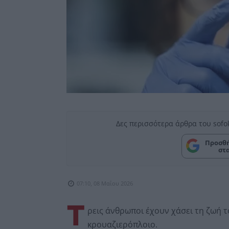
Δες περισσότερα άρθρα του sofo
Προσθή
στ
07:10, 08 Μαΐου 2026
Τ
ρεις άνθρωποι έχουν χάσει τη ζωή 
κρουαζιερόπλοιο.