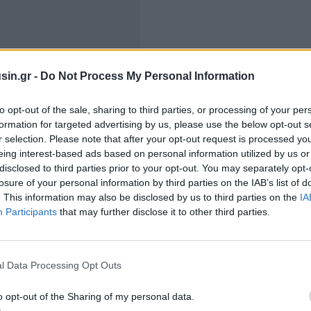
sin.gr -
Do Not Process My Personal Information
to opt-out of the sale, sharing to third parties, or processing of your per
formation for targeted advertising by us, please use the below opt-out s
r selection. Please note that after your opt-out request is processed y
eing interest-based ads based on personal information utilized by us or
disclosed to third parties prior to your opt-out. You may separately opt-
είναι τα τρωκτικά και οι οποίοι μπορούν να μολύνουν
losure of your personal information by third parties on the IAB’s list of
. Ο Παγκόσμιος Οργανισμός Υγείας εκτιμά ότι
. This information may also be disclosed by us to third parties on the
IA
Participants
that may further disclose it to other third parties.
ινα περιστατικά παγκοσμίως κάθε χρόνο, με τη
έλεχος.
l Data Processing Opt Outs
o opt-out of the Sharing of my personal data.