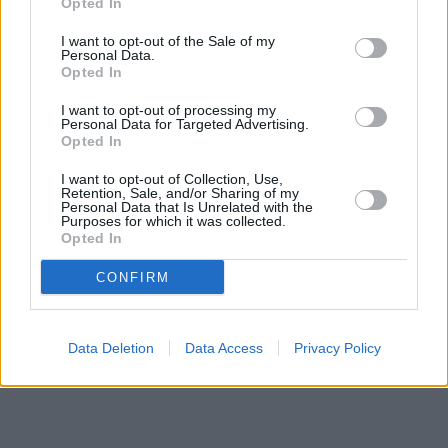
Opted In
I want to opt-out of the Sale of my
Personal Data.
Οποιοσδήποτε έχει κάποια πληροφορία,
Opted In
παρακαλείται να επικοινωνήσει τηλεφωνικά με «Το
I want to opt-out of processing my
Χαμόγελο του Παιδιού» όλο το 24ωρο, στην
Personal Data for Targeted Advertising.
Opted In
«Ευρωπαϊκή Γραμμή για τα Εξαφανισμένα Παιδιά
116000», σε όλα τα Αστυνομικά Τμήματα της χώρας
I want to opt-out of Collection, Use,
Retention, Sale, and/or Sharing of my
αλλά και μέσω της εφαρμογής Missing Alert app όπου
Personal Data that Is Unrelated with the
Purposes for which it was collected.
υπάρχει ζωντανή ενημέρωση για την εξαφάνιση.
Opted In
CONFIRM
Data Deletion
Data Access
Privacy Policy