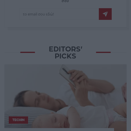
σου
EDITORS'
PICKS
TECHIN