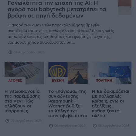
Γονεϊκότητα την εποχή της AI: Η
αγορά του babytech μετατρέπει τα
βρέφη σε πηγή δεδομένων
Η αγορά των συσκευών παρακολούθησης βρεφών
αναπτύσσεται ταχέως, καθώς όλο και περισσότεροι γονείς
αποκτούν κάμερες, αισθητήρες και εφαρμογές τεχνητής
νοημοσύνης που αναλύουν τον ύπ ...
07 Αυγούστου 2026
ΑΓΟΡΈΣ
ΕΥΖΗΝ
ΠΟΛΙΤΙΚΉ
Η γεωοικονομία
Το «πάγωμα» της
Η ΕΕ δοκιμάζεται
της παρέμβασης
συγχώνευσης
με πολλαπλές
στο γεν: Πώς
Paramount –
κρίσεις, ενώ οι
αλλάζουν οι
Warner βυθίζει
εξελίξεις...
ισορροπίες
το Χόλιγουντ
καθορίζονται
στην αβεβαιότητα
αλλού
07 Αυγούστου 2026
06 Αυγούστου 2026
06 Αυγούστου 2026