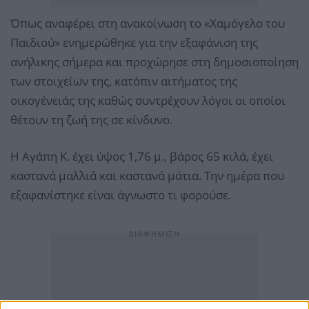
Όπως αναφέρει στη ανακοίνωση το «Χαμόγελο του
Παιδιού» ενημερώθηκε για την εξαφάνιση της
ανήλικης σήμερα και προχώρησε στη δημοσιοποίηση
των στοιχείων της, κατόπιν αιτήματος της
οικογένειάς της καθώς συντρέχουν λόγοι οι οποίοι
θέτουν τη ζωή της σε κίνδυνο.
Η Αγάπη Κ. έχει ύψος 1,76 μ., βάρος 65 κιλά, έχει
καστανά μαλλιά και καστανά μάτια. Την ημέρα που
εξαφανίστηκε είναι άγνωστο τι φορούσε.