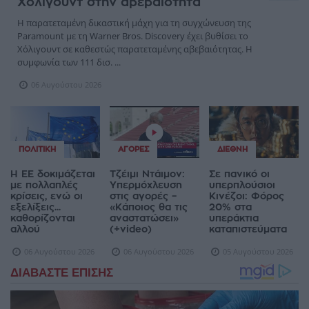
Χόλιγουντ στην αβεβαιότητα
Η παρατεταμένη δικαστική μάχη για τη συγχώνευση της
Paramount με τη Warner Bros. Discovery έχει βυθίσει το
Χόλιγουντ σε καθεστώς παρατεταμένης αβεβαιότητας. Η
συμφωνία των 111 δισ. ...
06 Αυγούστου 2026
ΠΟΛΙΤΙΚΉ
ΑΓΟΡΈΣ
ΔΙΕΘΝΉ
Η ΕΕ δοκιμάζεται
Τζέιμι Ντάιμον:
Σε πανικό οι
με πολλαπλές
Υπερμόχλευση
υπερπλούσιοι
κρίσεις, ενώ οι
στις αγορές –
Κινέζοι: Φόρος
εξελίξεις...
«Κάποιος θα τις
20% στα
καθορίζονται
αναστατώσει»
υπεράκτια
αλλού
(+video)
καταπιστεύματα
06 Αυγούστου 2026
06 Αυγούστου 2026
05 Αυγούστου 2026