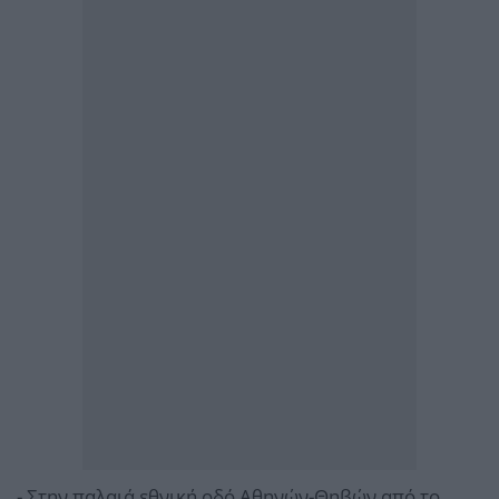
- Στην παλαιά εθνική οδό Αθηνών-Θηβών από το