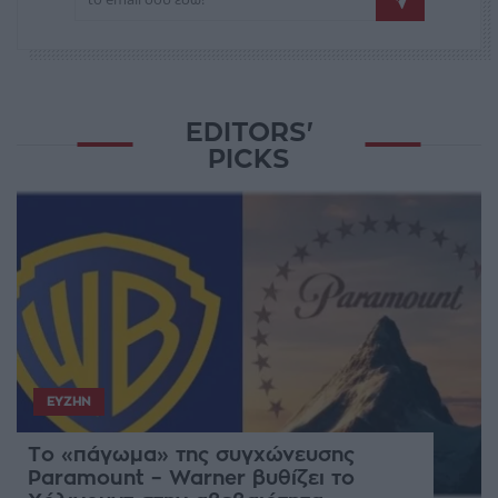
EDITORS'
PICKS
ΕΥΖΗΝ
Το «πάγωμα» της συγχώνευσης
Paramount – Warner βυθίζει το