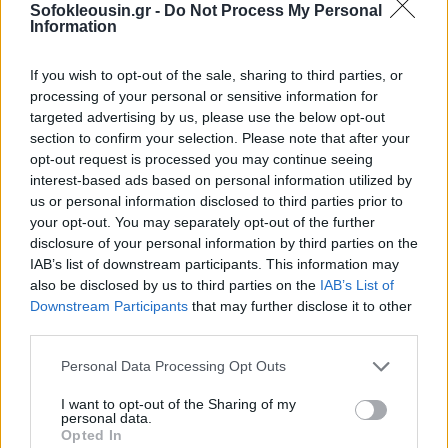
Sofokleousin.gr -
Do Not Process My Personal
Information
If you wish to opt-out of the sale, sharing to third parties, or
processing of your personal or sensitive information for
targeted advertising by us, please use the below opt-out
section to confirm your selection. Please note that after your
opt-out request is processed you may continue seeing
interest-based ads based on personal information utilized by
Κυκλοφοριακές ρυθμίσεις στην περιοχή της
us or personal information disclosed to third parties prior to
Μάνδρας
your opt-out. You may separately opt-out of the further
Σε κυκλοφοριακές ρυθμίσεις στην περιοχή της
disclosure of your personal information by third parties on the
IAB’s list of downstream participants. This information may
Μάνδρας προχώρησε η Αστυνομία λόγω πυρκαγιάς
also be disclosed by us to third parties on the
IAB’s List of
που είναι σε εξέλιξη.
Downstream Participants
that may further disclose it to other
third parties.
Personal Data Processing Opt Outs
I want to opt-out of the Sharing of my
personal data.
Opted In