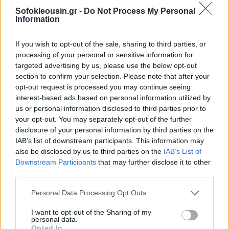
2050 το ΑΕΠ της χώρας θα είναι 25% κάτω. Να
Sofokleousin.gr -
Do Not Process My Personal
βελτιώσουμε την Υγεία με την πρόληψη, που είναι
Information
φθηνότερη από την θεραπεία».
If you wish to opt-out of the sale, sharing to third parties, or
processing of your personal or sensitive information for
Η Πρόεδρος και Διευθύνουσα Σύμβουλος της
targeted advertising by us, please use the below opt-out
AstraZeneca Ελλάδας και Κύπρου, κυρία Έλενα
section to confirm your selection. Please note that after your
opt-out request is processed you may continue seeing
Χουλιάρα
, δήλωσε «Χαιρετίζουμε τις πρωτοβουλίες
interest-based ads based on personal information utilized by
του Υπουργείου Υγείας για στοχευμένα εθνικά
us or personal information disclosed to third parties prior to
προγράμματα πρόληψης. Πέρα από τα οφέλη της
your opt-out. You may separately opt-out of the further
disclosure of your personal information by third parties on the
έγκαιρης διάγνωσης, καλλιεργείται μια πραγματική
IAB’s list of downstream participants. This information may
κουλτούρα πρόληψης στους συμπολίτες μας. Στην
also be disclosed by us to third parties on the
IAB’s List of
AstraZeneca πιστεύουμε βαθιά στην οριστική
Downstream Participants
that may further disclose it to other
third parties.
μετάβαση από ένα σύστημα "διαχείρισης της
ασθένειας" σε ένα ολοκληρωμένο και βιώσιμο
Personal Data Processing Opt Outs
σύστημα "διασφάλισης της υγείας". Αναγνωρίζουμε
I want to opt-out of the Sharing of my
την πρόληψη ως μία ζωτική, εμπροσθοβαρή
personal data.
Opted In