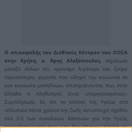
Ο επικεφαλής του Διεθνούς Κέντρου του ΟΟΣΑ
στην Κρήτη, κ. Άρης Αλεξόπουλος
, σημείωσε
μεταξύ άλλων ότι «γεννάμε λιγότερο και ζούμε
περισσότερο, γεγονός που οδηγεί την κοινωνία σε
μια κοινωνία μεσηλίκων, επισημαίνοντας πως στην
Ελλάδα ο πληθυσμός είναι υπεργερασμένος».
Συμπλήρωσε, δε, ότι το κόστος της Υγείας στα
τελευταία πέντε χρόνια της ζωής αντιστοιχεί σχεδόν
στα 2/3 των συνολικών δαπανών για την Υγεία,
προειδοποιώντας πως « αν δεν κάνουμε τίποτα, το