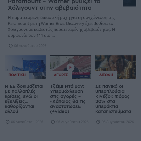
Paramount – Warner βυθίζει το
Χόλιγουντ στην αβεβαιότητα
Η παρατεταμένη δικαστική μάχη για τη συγχώνευση της
Paramount με τη Warner Bros. Discovery έχει βυθίσει το
Χόλιγουντ σε καθεστώς παρατεταμένης αβεβαιότητας. Η
συμφωνία των 111 δισ. ...
06 Αυγούστου 2026
ΠΟΛΙΤΙΚΉ
ΑΓΟΡΈΣ
ΔΙΕΘΝΉ
Η ΕΕ δοκιμάζεται
Τζέιμι Ντάιμον:
Σε πανικό οι
με πολλαπλές
Υπερμόχλευση
υπερπλούσιοι
κρίσεις, ενώ οι
στις αγορές –
Κινέζοι: Φόρος
εξελίξεις...
«Κάποιος θα τις
20% στα
καθορίζονται
αναστατώσει»
υπεράκτια
αλλού
(+video)
καταπιστεύματα
06 Αυγούστου 2026
06 Αυγούστου 2026
05 Αυγούστου 2026