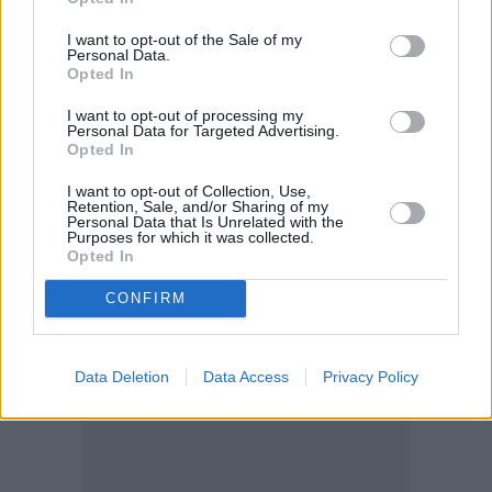
επένδυση που συμβάλλει στη βιωσιμότητα του
συστήματος υγείας, στην εξοικονόμηση πόρων στην
I want to opt-out of the Sale of my
Personal Data.
υγεία και στη μείωση του σημαντικού
Opted In
χρηματοδοτικού κενού. Η ορθή επανεπένδυση των
I want to opt-out of processing my
πόρων στην καινοτομία, συμβάλει στη βιωσιμότητα
Personal Data for Targeted Advertising.
Opted In
του Συστήματος Υγείας και στην απρόσκοπτη
πρόσβαση των πολιτών στις θεραπείες που σώζουν
I want to opt-out of Collection, Use,
Retention, Sale, and/or Sharing of my
ζωές».
Personal Data that Is Unrelated with the
Purposes for which it was collected.
Opted In
CONFIRM
Data Deletion
Data Access
Privacy Policy