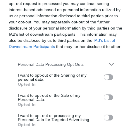
στην πυρκαγιά της Οινόης, οι ατμοσφαιρικές
opt-out request is processed you may continue seeing
interest-based ads based on personal information utilized by
συνθήκες είναι σήμερα σχετικά ευνοϊκές για την
us or personal information disclosed to third parties prior to
εκδήλωση πυροεπαγωγής.
your opt-out. You may separately opt-out of the further
disclosure of your personal information by third parties on the
IAB’s list of downstream participants. This information may
Πιο συγκεκριμένα:
also be disclosed by us to third parties on the
IAB’s List of
Downstream Participants
that may further disclose it to other
third parties.
Personal Data Processing Opt Outs
I want to opt-out of the Sharing of my
personal data.
Opted In
I want to opt-out of the Sale of my
Personal Data.
Opted In
I want to opt-out of processing my
Personal Data for Targeted Advertising.
Opted In