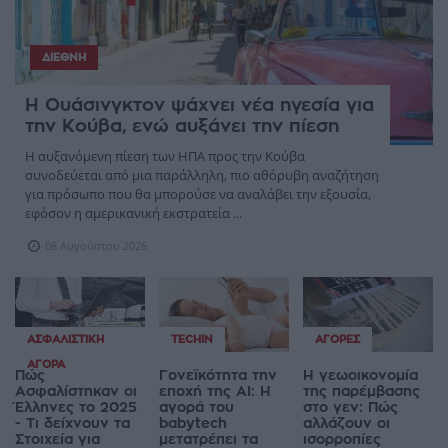
ΔΙΕΘΝΉ
Η Ουάσινγκτον ψάχνει νέα ηγεσία για
την Κούβα, ενώ αυξάνει την πίεση
Η αυξανόμενη πίεση των ΗΠΑ προς την Κούβα
συνοδεύεται από μια παράλληλη, πιο αθόρυβη αναζήτηση
για πρόσωπο που θα μπορούσε να αναλάβει την εξουσία,
εφόσον η αμερικανική εκστρατεία ...
08 Αυγούστου 2026
ΑΣΦΑΛΙΣΤΙΚΉ
TECHIN
ΑΓΟΡΈΣ
ΑΓΟΡΆ
Πώς
Γονεϊκότητα την
Η γεωοικονομία
Ασφαλίστηκαν οι
εποχή της AI: Η
της παρέμβασης
Έλληνες το 2025
αγορά του
στο γεν: Πώς
- Τι δείχνουν τα
babytech
αλλάζουν οι
Στοιχεία για
μετατρέπει τα
ισορροπίες