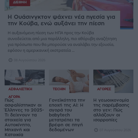
ΔΙΕΘΝΉ
Η Ουάσινγκτον ψάχνει νέα ηγεσία για
την Κούβα, ενώ αυξάνει την πίεση
Η αυξανόμενη πίεση των ΗΠΑ προς την Κούβα
συνοδεύεται από μια παράλληλη, πιο αθόρυβη αναζήτηση
για πρόσωπο που θα μπορούσε να αναλάβει την εξουσία,
εφόσον η αμερικανική εκστρατεία ...
08 Αυγούστου 2026
ΑΣΦΑΛΙΣΤΙΚΉ
TECHIN
ΑΓΟΡΈΣ
ΑΓΟΡΆ
Πώς
Γονεϊκότητα την
Η γεωοικονομία
ασφαλίστηκαν οι
εποχή της AI: Η
της παρέμβασης
Έλληνες το 2025-
αγορά του
στο γεν: Πώς
Τι δείχνουν τα
babytech
αλλάζουν οι
στοιχεία για
μετατρέπει τα
ισορροπίες
Αυτοκίνητο,
βρέφη σε πηγή
Μηχανή και
δεδομένων
07 Αυγούστου 2026
Κατοικία