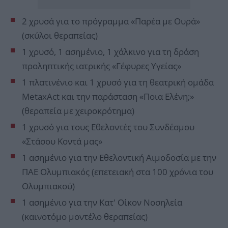
2 χρυσά για το πρόγραμμα «Παρέα με Ουρά»
(σκύλοι θεραπείας)
1 χρυσό, 1 ασημένιο, 1 χάλκινο για τη δράση
προληπτικής ιατρικής «Γέφυρες Υγείας»
1 πλατινένιο και 1 χρυσό για τη θεατρική ομάδα
MetaxAct και την παράσταση «Ποια Ελένη;»
(θεραπεία με χειροκρότημα)
1 χρυσό για τους Εθελοντές του Συνδέσμου
«Στάσου Κοντά μας»
1 ασημένιο για την Εθελοντική Αιμοδοσία με την
ΠΑΕ Ολυμπιακός (επετειακή στα 100 χρόνια του
Ολυμπιακού)
1 ασημένιο για την Κατ' Οίκον Νοσηλεία
(καινοτόμο μοντέλο θεραπείας)