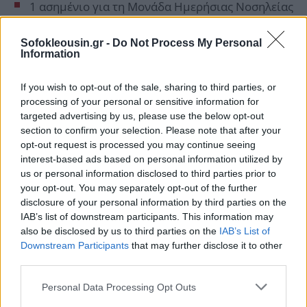
1 ασημένιο για τη Μονάδα Ημερήσιας Νοσηλείας
(κλειστά συστήματα χορήγησης
χημειοθεραπειών)
Sofokleousin.gr -
Do Not Process My Personal
Information
1 ασημένιο για τα ηλεκτρονικά ερωτηματολόγια
(αξιολόγηση)
If you wish to opt-out of the sale, sharing to third parties, or
processing of your personal or sensitive information for
1 χάλκινο για του ξενώνες φιλοξενίας
targeted advertising by us, please use the below opt-out
ογκολογικών ασθενών
section to confirm your selection. Please note that after your
opt-out request is processed you may continue seeing
interest-based ads based on personal information utilized by
Οι διακρίσεις αυτές αποτελούν έμπρακτη
us or personal information disclosed to third parties prior to
αναγνώριση της στρατηγικής μετασχηματισμού που
your opt-out. You may separately opt-out of the further
υλοποιείται τα τελευταία δύο χρόνια στο
disclosure of your personal information by third parties on the
IAB’s list of downstream participants. This information may
Νοσοκομείο Μεταξά, δήλωσε ο διοικητής του
also be disclosed by us to third parties on the
IAB’s List of
νοσοκομείου Σαράντος Ευσταθόπουλος.
Downstream Participants
that may further disclose it to other
third parties.
Personal Data Processing Opt Outs