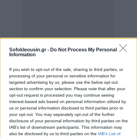
Sofokleousin.gr -
Do Not Process My Personal
Information
“Η Κίνα δεν ηγείται παγκοσμίως, μόνο στην
εφαρμογή των ψηφιακών τεχνολογιών, αλλά
If you wish to opt-out of the sale, sharing to third parties, or
επιδεικνύει αξιοσημείωτη ζωτικότητα στην
processing of your personal or sensitive information for
οικοδόμηση ενός ταχέως αναπτυσσόμενου
targeted advertising by us, please use the below opt-out
section to confirm your selection. Please note that after your
οικοσυστήματος για την ψηφιακή καινοτομία”,
opt-out request is processed you may continue seeing
τόνισε ο Ντέκερ.
interest-based ads based on personal information utilized by
us or personal information disclosed to third parties prior to
“Ενώνοντας τις δυνάμεις μας με το οικοσύστημα
your opt-out. You may separately opt-out of the further
disclosure of your personal information by third parties on the
καινοτομίας της Κίνας, στοχεύουμε να εξελίξουμε
IAB’s list of downstream participants. This information may
τον ψηφιακό μετασχηματισμό του ομίλου της BMW,
also be disclosed by us to third parties on the
IAB’s List of