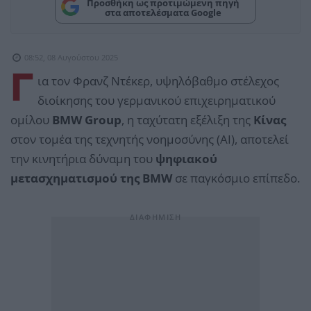
Προσθήκη ως προτιμώμενη πηγή
στα αποτελέσματα Google
08:52, 08 Αυγούστου 2025
Γ
ια τον Φρανζ Ντέκερ, υψηλόβαθμο στέλεχος
διοίκησης του γερμανικού επιχειρηματικού
ομίλου
BMW Group
, η ταχύτατη εξέλιξη της
Κίνας
στον τομέα της τεχνητής νοημοσύνης (AI), αποτελεί
την κινητήρια δύναμη του
ψηφιακού
μετασχηματισμού της BMW
σε παγκόσμιο επίπεδο.