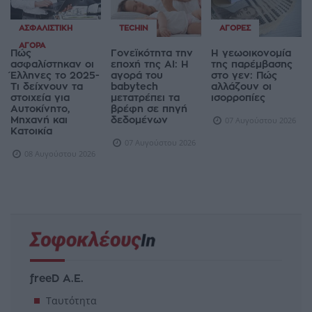
ΑΣΦΑΛΙΣΤΙΚΉ
TECHIN
ΑΓΟΡΈΣ
ΑΓΟΡΆ
Πώς
Γονεϊκότητα την
Η γεωοικονομία
ασφαλίστηκαν οι
εποχή της AI: Η
της παρέμβασης
Έλληνες το 2025-
αγορά του
στο γεν: Πώς
Τι δείχνουν τα
babytech
αλλάζουν οι
στοιχεία για
μετατρέπει τα
ισορροπίες
Αυτοκίνητο,
βρέφη σε πηγή
Μηχανή και
δεδομένων
07 Αυγούστου 2026
Κατοικία
07 Αυγούστου 2026
08 Αυγούστου 2026
freeD Α.Ε.
Ταυτότητα