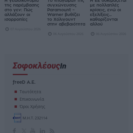
Η γεωοικονομία
Το «πάγωμα» της
Η ΕΕ δοκιμάζεται
της παρέμβασης
συγχώνευσης
με πολλαπλές
στο γεν: Πώς
Paramount –
κρίσεις, ενώ οι
αλλάζουν οι
Warner βυθίζει
εξελίξεις...
ισορροπίες
το Χόλιγουντ
καθορίζονται
στην αβεβαιότητα
αλλού
07 Αυγούστου 2026
06 Αυγούστου 2026
06 Αυγούστου 2026
freeD Α.Ε.
Ταυτότητα
Επικοινωνία
Όροι Χρήσης
Μ.Η.Τ. 232114