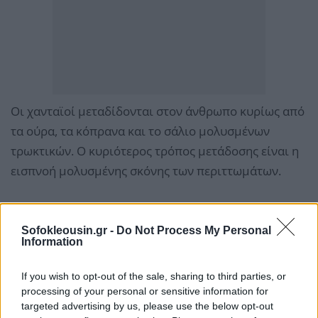
Οι χανταϊοί μεταδίδονται στον άνθρωπο κυρίως από
τα ούρα, τα κόπρανα και το σάλιο μολυσμένων
τρωκτικών. Ο κυριότερος τρόπος μετάδοσης είναι η
εισπνοή μολυσμένης σκόνης των περιττωμάτων.
Το μοναδικό από τα 30 στελέχη του χανταϊού που
είναι γνωστό ότι μεταδίδεται από άνθρωπο σε
Sofokleousin.gr -
Do Not Process My Personal
Information
άνθρωπο είναι αυτό των Άνδεων, το οποίο
εντοπίστηκε στους ασθενείς επιβάτες του
If you wish to opt-out of the sale, sharing to third parties, or
κρουαζιερόπλοιου. Η περίοδος επώασης κυμαίνεται
processing of your personal or sensitive information for
από μία μέχρι και έξι εβδομάδες. Αντιθέτως, στην
targeted advertising by us, please use the below opt-out