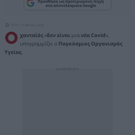
Προσθήκη ως προτιμώμενη πηγή
στα αποτελέσματα Google
19:15, 11 Μαΐου 2026
Ο
χανταϊός
«
δεν είναι
μια
νέα Covid
»,
υπογραμμίζει ο
Παγκόσμιος Οργανισμός
Υγείας
.