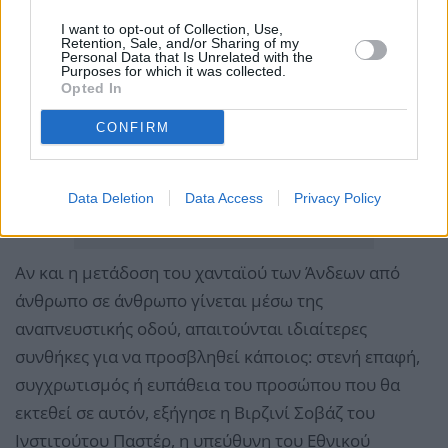
I want to opt-out of Collection, Use,
Retention, Sale, and/or Sharing of my
Personal Data that Is Unrelated with the
Purposes for which it was collected.
Opted In
CONFIRM
Data Deletion
Data Access
Privacy Policy
Αν και η μετάδοση του χανταϊού των Άνδεων από
άνθρωπο σε άνθρωπο γίνεται μέσω της
αναπνευστικής οδού, απαιτούνται ιδιαίτερες
συνθήκες για να προσβληθεί κάποιος: στενή επαφή,
συγχρωτισμός ή ευπάθεια του προσώπου που θα
εκτεθεί σε αυτόν, εξήγησε η Βιρζινί Σοβάζ του
Ινστιτούτου Παστέρ, η υπεύθυνη του Εθνικού