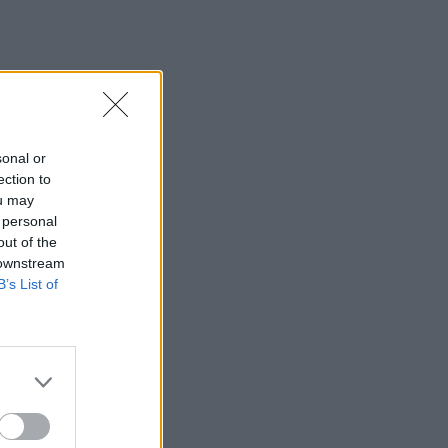
sonal or
ection to
ou may
 personal
out of the
 downstream
B’s List of