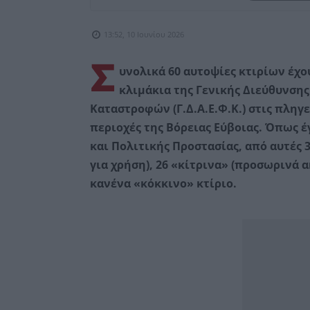
13:52, 10 Ιουνίου 2026
Σ
υνολικά 60 αυτοψίες κτιρίων έχο
κλιμάκια της Γενικής Διεύθυνσ
Καταστροφών (Γ.Δ.Α.Ε.Φ.Κ.) στις πληγ
περιοχές της Βόρειας Εύβοιας. Όπως έ
και Πολιτικής Προστασίας, από αυτές
για χρήση), 26 «κίτρινα» (προσωρινά 
κανένα «κόκκινο» κτίριο.