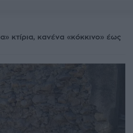
να» κτίρια, κανένα «κόκκινο» έως