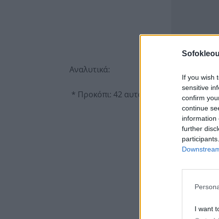
Sofokleou
Αναλυτικά:
If you wish 
sensitive in
* Προκόπι: 42 αυτοψίες (24 πράσινα, 18 
confirm you
continue se
information 
further disc
participants
Downstream 
Persona
I want t