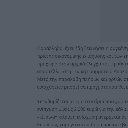
Παράλληλα, έχει ήδη ξεκινήσει η συγκέν
πρώτης οικονομικής ενίσχυσης και των 
προχωρά στον αρχικό έλεγχο και τη σύντ
αποστέλλει στη Γενική Γραμματεία Αποκ
Μετά την παραλαβή πλήρων και ορθών στ
ενισχύσεων μπορεί να πραγματοποιηθεί ε
Υπενθυμίζεται ότι για τα κτίρια που χαρ
ενίσχυση ύψους 2.000 ευρώ για την κάλυψ
«κίτρινα» κτίρια η ενίσχυση ανέρχεται σε 
Επιπλέον, χορηγείται επίδομα πρώτων βι