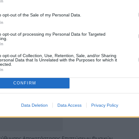
In
o opt-out of the Sale of my Personal Data.
 κίτρινα)
In
to opt-out of processing my Personal Data for Targeted
ρινα)
ing.
In
o opt-out of Collection, Use, Retention, Sale, and/or Sharing
ersonal Data that Is Unrelated with the Purposes for which it
lected.
In
CONFIRM
Data Deletion
Data Access
Privacy Policy
 Διεύθυνσης Αποκατάστασης Επιπτώσεων Φυσικών