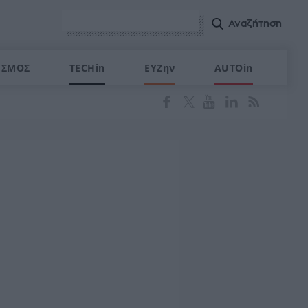
ΙΣΜΟΣ
TECHin
ΕΥΖην
AUTOin