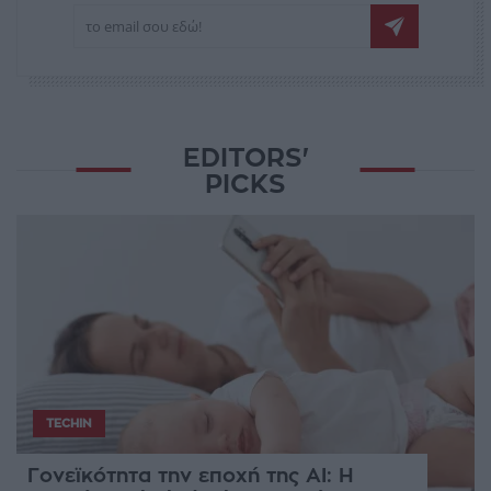
EDITORS'
PICKS
TECHIN
Γονεϊκότητα την εποχή της AI: Η