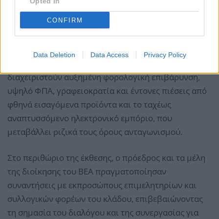
Opted In
CONFIRM
Data Deletion
Data Access
Privacy Policy
Την ίδια στιγμή, οι επιχειρήσεις καλούνται να
διαχειριστούν αυξημένη φορολογική επιβάρυνση,
υψηλό ΦΠΑ, γραφειοκρατία και έντονες πιέσεις από
φθηνά εισαγόμενα προϊόντα και το ταχέως
αναπτυσσόμενο ηλεκτρονικό εμπόριο, που
μεταβάλλει ριζικά τους όρους ανταγωνισμού.
Στο περιθώριο της έκθεσης, ο πρόεδρος και τα μέλη
της διοίκησης του ΒΕΑ πραγματοποίησαν
συναντήσεις με εκπροσώπους επιμελητηρίων και
συλλογικών φορέων του κλάδου, επιβεβαιώνοντας
τη σημασία του διαλόγου και της συνεργασίας για