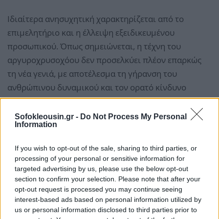
Ιδιαίτερα ανησυχητική χαρακτηρίζεται από το
επιμελητήριο και η έλλειψη εξειδικευμένου
προσωπικού. Όπως σημειώνεται, η τέχνη του
αργυροχρυσοχόου δεν προσελκύει πλέον επαρκώς
τη νέα γενιά, με αποτέλεσμα τη γήρανση του
ανθρώπινου δυναμικού και τον ορατό κίνδυνο
απώλειας πολύτιμης τεχνογνωσίας. Το ΒΕΑ
υπενθυμίζει ότι, επανειλημμένα, έχει ζητήσει την
Sofokleousin.gr -
Do Not Process My Personal
Information
ενίσχυση της επαγγελματικής εκπαίδευσης και τη
στενότερη σύνδεση των σχολών με την αγορά
If you wish to opt-out of the sale, sharing to third parties, or
εργασίας, ώστε να διασφαλιστεί η βιωσιμότητα και η
processing of your personal or sensitive information for
συνέχεια του κλάδου.
targeted advertising by us, please use the below opt-out
section to confirm your selection. Please note that after your
opt-out request is processed you may continue seeing
interest-based ads based on personal information utilized by
us or personal information disclosed to third parties prior to