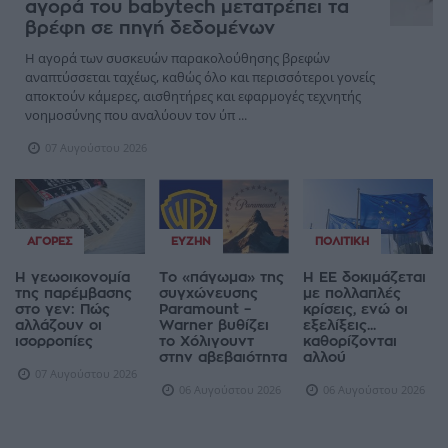
αγορά του babytech μετατρέπει τα
βρέφη σε πηγή δεδομένων
Η αγορά των συσκευών παρακολούθησης βρεφών
αναπτύσσεται ταχέως, καθώς όλο και περισσότεροι γονείς
αποκτούν κάμερες, αισθητήρες και εφαρμογές τεχνητής
νοημοσύνης που αναλύουν τον ύπ ...
07 Αυγούστου 2026
ΑΓΟΡΈΣ
ΕΥΖΗΝ
ΠΟΛΙΤΙΚΉ
Η γεωοικονομία
Το «πάγωμα» της
Η ΕΕ δοκιμάζεται
της παρέμβασης
συγχώνευσης
με πολλαπλές
στο γεν: Πώς
Paramount –
κρίσεις, ενώ οι
αλλάζουν οι
Warner βυθίζει
εξελίξεις...
ισορροπίες
το Χόλιγουντ
καθορίζονται
στην αβεβαιότητα
αλλού
07 Αυγούστου 2026
06 Αυγούστου 2026
06 Αυγούστου 2026