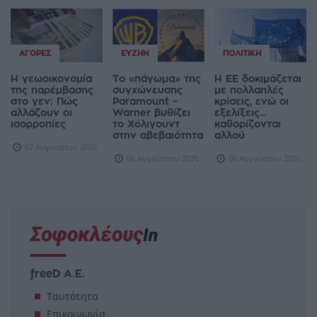
ΑΓΟΡΈΣ
ΕΥΖΗΝ
ΠΟΛΙΤΙΚΉ
Η γεωοικονομία
Το «πάγωμα» της
Η ΕΕ δοκιμάζεται
της παρέμβασης
συγχώνευσης
με πολλαπλές
στο γεν: Πώς
Paramount –
κρίσεις, ενώ οι
αλλάζουν οι
Warner βυθίζει
εξελίξεις...
ισορροπίες
το Χόλιγουντ
καθορίζονται
στην αβεβαιότητα
αλλού
07 Αυγούστου 2026
06 Αυγούστου 2026
06 Αυγούστου 2026
freeD Α.Ε.
Ταυτότητα
Επικοινωνία