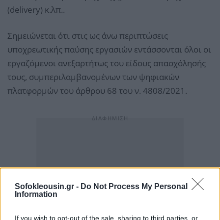
(delivery) κ.λπ..
Σημειώνεται ότι στις ως άνω περιπτώσεις
υποχρεωτικής παύσης εργασιών εντάσσονται όλοι οι
εργαζόμενοι ανεξαρτήτως του είδους απασχόλησής
τους, συμπεριλαμβανομένων των ψηφιακών
πλατφορμών του άρθρου 68 του ν. 4808/2021.
Sofokleousin.gr -
Do Not Process My Personal
Information
If you wish to opt-out of the sale, sharing to third parties, or