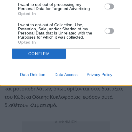
I want to opt-out of processing my
delivery, τούτο αφορά όλες τις επιχειρήσεις που
Personal Data for Targeted Advertising.
Opted In
διενεργούν delivery είτε διατηρούν φυσικό
κατάστημα είτε ψηφιακή πλατφόρμα.
I want to opt-out of Collection, Use,
Retention, Sale, and/or Sharing of my
Personal Data that Is Unrelated with the
Purposes for which it was collected.
Δύναται ωστόσο να διατηρείται ενεργή η επιλογή της
Opted In
παραγγελιοληψίας με παραλαβή του χρήστη
CONFIRM
απευθείας από το κατάστημα/σημείο παραλαβής
(takeaway), καθώς και η ενδεχόμενη δυνατότητα
εκτέλεσης της παραγγελίας με οχήματα ιδιωτικής και
Data Deletion
Data Access
Privacy Policy
δημόσιας χρήσης, εκτός των κάθε μορφής δικύκλων
και μοτοποδηλάτων, όπως ορίζονται στις διατάξεις
του Κώδικα Οδικής Κυκλοφορίας, εφόσον αυτά
διαθέτουν κλιματισμό.