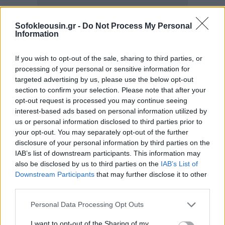
Sofokleousin.gr -
Do Not Process My Personal
Information
If you wish to opt-out of the sale, sharing to third parties, or
processing of your personal or sensitive information for
targeted advertising by us, please use the below opt-out
section to confirm your selection. Please note that after your
opt-out request is processed you may continue seeing
Κυβερνητικές πηγές σημειώνουν ότι η αναβάθμιση
interest-based ads based on personal information utilized by
του ΤΕΠ, με χρηματοδότηση από το Ταμείο
us or personal information disclosed to third parties prior to
Ανάκαμψης, αποτελεί μέρος ενός πλέγματος
your opt-out. You may separately opt-out of the further
disclosure of your personal information by third parties on the
παρεμβάσεων που αποβλέπουν τόσο στην ενίσχυση
IAB’s list of downstream participants. This information may
του Ιπποκρατείου με προσωπικό όσο και στον
also be disclosed by us to third parties on the
IAB’s List of
εκσυγχρονισμό των εγκαταστάσεων και του
Downstream Participants
that may further disclose it to other
third parties.
εξοπλισμού του.
Personal Data Processing Opt Outs
Ο προϋπολογισμός του νοσοκομείου το 2024 ανήλθε
I want to opt-out of the Sharing of my