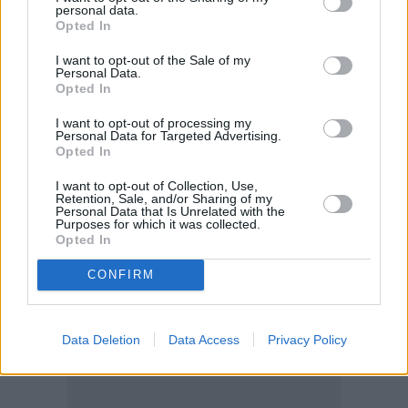
στα 94 εκατομμύρια ευρώ, αυξημένος κατά 87,9%
personal data.
Opted In
συγκριτικά με το 2019, ενώ το ιατρικό προσωπικό
την ίδια περίοδο έχει αυξηθεί κατά 16%.
I want to opt-out of the Sale of my
Personal Data.
Opted In
I want to opt-out of processing my
Personal Data for Targeted Advertising.
Opted In
I want to opt-out of Collection, Use,
Retention, Sale, and/or Sharing of my
Personal Data that Is Unrelated with the
Purposes for which it was collected.
Opted In
CONFIRM
Data Deletion
Data Access
Privacy Policy