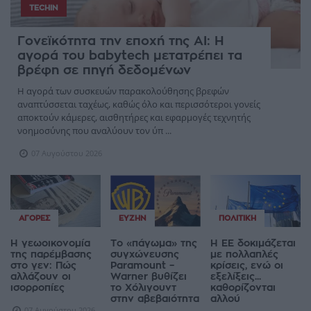
TECHIN
Γονεϊκότητα την εποχή της AI: Η
αγορά του babytech μετατρέπει τα
βρέφη σε πηγή δεδομένων
Η αγορά των συσκευών παρακολούθησης βρεφών
αναπτύσσεται ταχέως, καθώς όλο και περισσότεροι γονείς
αποκτούν κάμερες, αισθητήρες και εφαρμογές τεχνητής
νοημοσύνης που αναλύουν τον ύπ ...
07 Αυγούστου 2026
ΑΓΟΡΈΣ
ΕΥΖΗΝ
ΠΟΛΙΤΙΚΉ
Η γεωοικονομία
Το «πάγωμα» της
Η ΕΕ δοκιμάζεται
της παρέμβασης
συγχώνευσης
με πολλαπλές
στο γεν: Πώς
Paramount –
κρίσεις, ενώ οι
αλλάζουν οι
Warner βυθίζει
εξελίξεις...
ισορροπίες
το Χόλιγουντ
καθορίζονται
στην αβεβαιότητα
αλλού
07 Αυγούστου 2026