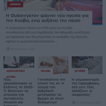
ΔΙΕΘΝΉ
Η Ουάσινγκτον ψάχνει νέα ηγεσία για
την Κούβα, ενώ αυξάνει την πίεση
Η αυξανόμενη πίεση των ΗΠΑ προς την Κούβα
συνοδεύεται από μια παράλληλη, πιο αθόρυβη αναζήτηση
για πρόσωπο που θα μπορούσε να αναλάβει την εξουσία,
εφόσον η αμερικανική εκστρατεία ...
08 Αυγούστου 2026
ΑΣΦΑΛΙΣΤΙΚΉ
TECHIN
ΑΓΟΡΈΣ
ΑΓΟΡΆ
Πώς
Γονεϊκότητα την
Η γεωοικονομία
ασφαλίστηκαν οι
εποχή της AI: Η
της παρέμβασης
Έλληνες το 2025-
αγορά του
στο γεν: Πώς
Τι δείχνουν τα
babytech
αλλάζουν οι
στοιχεία για
μετατρέπει τα
ισορροπίες
Αυτοκίνητο,
βρέφη σε πηγή
Μηχανή και
δεδομένων
07 Αυγούστου 2026