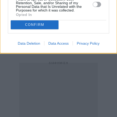
Retention, Sale, and/or Sharing of my
παράδειγμα, η μέγιστη θερμοκρασία που
Personal Data that Is Unrelated with the
Purposes for which it was collected.
καταγράφηκε ανήμερα των Χριστούγεννων του 1909
Opted In
είναι 9°C, ενώ στην Λαμία η μέγιστη θερμοκρασία
CONFIRM
δεν ξεπέρασε τους 4°C, ενώ σημειώθηκαν αρνητικές
τιμές τις βραδινές ώρες (-2°C), αλλά χωρίς
ταυτόχρονη χιονόπτωση», υπογραμμίζει το
Data Deletion
Data Access
Privacy Policy
ClimateHub.