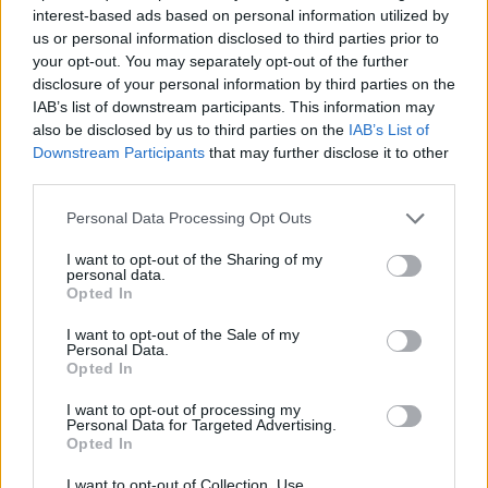
διαθέσιμες μετρήσεις από μετεωρολογικούς
interest-based ads based on personal information utilized by
us or personal information disclosed to third parties prior to
σταθμούς, μπορούν να αποτυπώσουν τον καιρό που
your opt-out. You may separately opt-out of the further
επικρατούσε στην ευρύτερη περιοχή της
disclosure of your personal information by third parties on the
Νοτιοανατολικής Μεσογείου τα Χριστούγεννα, όπως
IAB’s list of downstream participants. This information may
also be disclosed by us to third parties on the
IAB’s List of
για παράδειγμα τα ψυχρά Χριστούγεννα του 1909. «
Downstream Participants
that may further disclose it to other
Τα δεδομένα από την επαν-ανάλυση κλίματος του
third parties.
20ου αιώνα (20th Century reanalysis) αναδεικνύουν
Personal Data Processing Opt Outs
μια ψυχρή εισβολή στο Αιγαίο από τα βόρειο-
ανατολικά, που ξεκίνησε στις 24 Δεκεμβρίου και
I want to opt-out of the Sharing of my
personal data.
διατήρησε χαμηλές θερμοκρασίες καθ’ όλη τη
Opted In
διάρκεια των εορτών όχι μόνο στην Αθήνα αλλά σε
I want to opt-out of the Sale of my
Personal Data.
ολόκληρη τη χώρα μέχρι και την Κρήτη. Αυτό
Opted In
επιβεβαιώνεται και από τις μετεωρολογικές
I want to opt-out of processing my
παρατηρήσεις των περιφερειακών σταθμών που
Personal Data for Targeted Advertising.
διατηρούσε το Εθνικό Αστεροσκοπείο στις αρχές του
Opted In
20ου αιώνα (Δίκτυο Αιγινήτη). Στη Σύρο, για
I want to opt-out of Collection, Use,