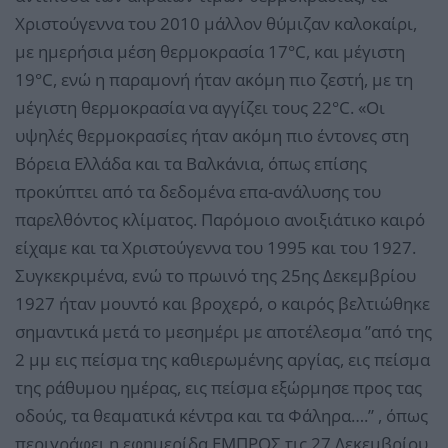
Χριστούγεννα του 2010 μάλλον θύμιζαν καλοκαίρι,
με ημερήσια μέση θερμοκρασία 17°C, και μέγιστη
19°C, ενώ η παραμονή ήταν ακόμη πιο ζεστή, με τη
μέγιστη θερμοκρασία να αγγίζει τους 22°C. «Οι
υψηλές θερμοκρασίες ήταν ακόμη πιο έντονες στη
Βόρεια Ελλάδα και τα Βαλκάνια, όπως επίσης
προκύπτει από τα δεδομένα επα-ανάλυσης του
παρελθόντος κλίματος. Παρόμοιο ανοιξιάτικο καιρό
είχαμε και τα Χριστούγεννα του 1995 και του 1927.
Συγκεκριμένα, ενώ το πρωινό της 25ης Δεκεμβρίου
1927 ήταν μουντό και βροχερό, ο καιρός βελτιώθηκε
σημαντικά μετά το μεσημέρι με αποτέλεσμα ”από της
2 μμ εις πείσμα της καθιερωμένης αργίας, εις πείσμα
της ράθυμου ημέρας, εις πείσμα εξώρμησε προς τας
οδούς, τα θεαματικά κέντρα και τα Φάληρα….” , όπως
περιγράφει η εφημερίδα ΕΜΠΡΟΣ τις 27 Δεκεμβρίου