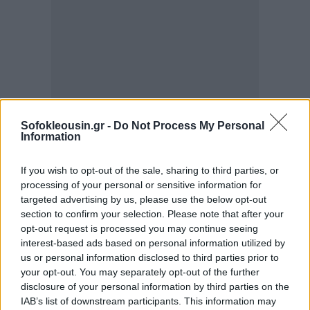
Sofokleousin.gr -
Do Not Process My Personal
Information
Υπενθυμίζεται ότι ο αντιπρόεδρος της κυβέρνησης
είχε ζητήσει με επιστολή του τον Σεπτέμβριο του
If you wish to opt-out of the sale, sharing to third parties, or
2025 προς όλα τα συναρμόδια υπουργεία τη λήψη
processing of your personal or sensitive information for
targeted advertising by us, please use the below opt-out
μέριμνας για τις περιοχές Δίκαιης Μετάβασης, σε
section to confirm your selection. Please note that after your
κάθε νομοθετική πρωτοβουλία, όπου αυτό είναι
opt-out request is processed you may continue seeing
εφικτό.
interest-based ads based on personal information utilized by
us or personal information disclosed to third parties prior to
your opt-out. You may separately opt-out of the further
Με την τροπολογία, που κατατέθηκε, η ειδική αυτή
disclosure of your personal information by third parties on the
μέριμνα λαμβάνει και επίσημο χαρακτήρα, όπως
IAB’s list of downstream participants. This information may