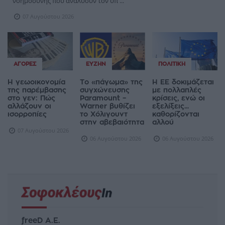
νοημοσύνης που αναλύουν τον ύπ ...
07 Αυγούστου 2026
ΑΓΟΡΈΣ
ΕΥΖΗΝ
ΠΟΛΙΤΙΚΉ
Η γεωοικονομία
Το «πάγωμα» της
Η ΕΕ δοκιμάζεται
της παρέμβασης
συγχώνευσης
με πολλαπλές
στο γεν: Πώς
Paramount –
κρίσεις, ενώ οι
αλλάζουν οι
Warner βυθίζει
εξελίξεις...
ισορροπίες
το Χόλιγουντ
καθορίζονται
στην αβεβαιότητα
αλλού
07 Αυγούστου 2026
06 Αυγούστου 2026
06 Αυγούστου 2026
freeD Α.Ε.