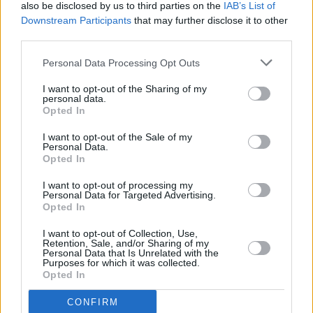
also be disclosed by us to third parties on the
IAB’s List of
ήταν το αίτημα των βουλευτών, καθώς και των
Downstream Participants
that may further disclose it to other
περιφερειακών και τοπικών αρχών των περιοχών
third parties.
αυτών.
Personal Data Processing Opt Outs
I want to opt-out of the Sharing of my
personal data.
Opted In
I want to opt-out of the Sale of my
Personal Data.
Opted In
I want to opt-out of processing my
Personal Data for Targeted Advertising.
Opted In
I want to opt-out of Collection, Use,
Retention, Sale, and/or Sharing of my
Personal Data that Is Unrelated with the
Purposes for which it was collected.
Opted In
CONFIRM