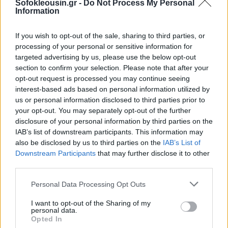
Sofokleousin.gr -
Do Not Process My Personal
Παράλληλα εντοπίστηκε και το όπλο, τύπου ούζι,
Information
που χρησιμοποίησε στην επίθεση.
If you wish to opt-out of the sale, sharing to third parties, or
processing of your personal or sensitive information for
Η 43χρονη μεταφέρθηκε με ιδία μέσα σε ιδιωτική
targeted advertising by us, please use the below opt-out
κλινική και δεν φαίνεται να διατρέχει κίνδυνο η ζωή
section to confirm your selection. Please note that after your
της.
opt-out request is processed you may continue seeing
interest-based ads based on personal information utilized by
us or personal information disclosed to third parties prior to
your opt-out. You may separately opt-out of the further
disclosure of your personal information by third parties on the
IAB’s list of downstream participants. This information may
also be disclosed by us to third parties on the
IAB’s List of
Downstream Participants
that may further disclose it to other
third parties.
Personal Data Processing Opt Outs
I want to opt-out of the Sharing of my
personal data.
Opted In