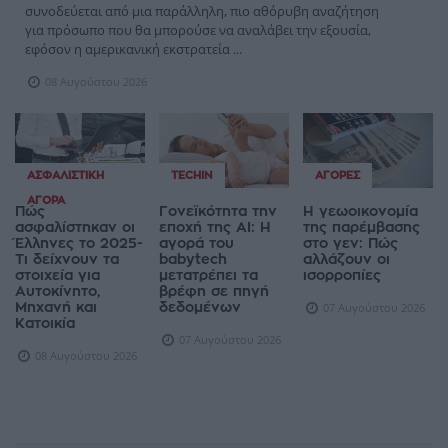
συνοδεύεται από μια παράλληλη, πιο αθόρυβη αναζήτηση
για πρόσωπο που θα μπορούσε να αναλάβει την εξουσία,
εφόσον η αμερικανική εκστρατεία ...
08 Αυγούστου 2026
ΑΣΦΑΛΙΣΤΙΚΉ
TECHIN
ΑΓΟΡΈΣ
ΑΓΟΡΆ
Πώς
Γονεϊκότητα την
Η γεωοικονομία
ασφαλίστηκαν οι
εποχή της AI: Η
της παρέμβασης
Έλληνες το 2025-
αγορά του
στο γεν: Πώς
Τι δείχνουν τα
babytech
αλλάζουν οι
στοιχεία για
μετατρέπει τα
ισορροπίες
Αυτοκίνητο,
βρέφη σε πηγή
Μηχανή και
δεδομένων
07 Αυγούστου 2026
Κατοικία
07 Αυγούστου 2026
08 Αυγούστου 2026