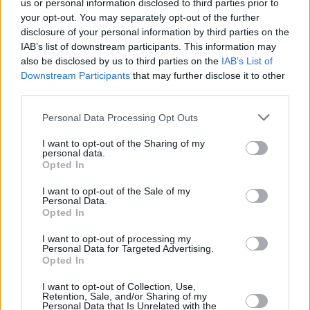
us or personal information disclosed to third parties prior to
your opt-out. You may separately opt-out of the further
disclosure of your personal information by third parties on the
IAB’s list of downstream participants. This information may
also be disclosed by us to third parties on the
IAB’s List of
Downstream Participants
that may further disclose it to other
third parties.
Personal Data Processing Opt Outs
I want to opt-out of the Sharing of my
personal data.
Opted In
I want to opt-out of the Sale of my
Personal Data.
Opted In
I want to opt-out of processing my
Τέλος, αναφέρεται πως η έκθεση, η οποία
Personal Data for Targeted Advertising.
παρουσιάζεται από το Ίδρυμα Αντώνιος Ε. Κομνηνός
Opted In
σε συνεργασία με τον Δήμο Σύρου - Ερμούπολης και
I want to opt-out of Collection, Use,
Retention, Sale, and/or Sharing of my
σε επιμέλεια του θεωρητικού και κριτικού τέχνης
Personal Data that Is Unrelated with the