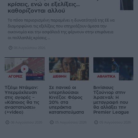
Η ΕΕ δοκιμάζεται με πολλαπλές
κρίσεις, ενώ οι εξελίξεις...
καθορίζονται αλλού
Το πόσο περιορισμένη παραμένει η δυνατότητά της ΕΕ να
διαμορφώνει τις εξελίξεις που επηρεάζουν άμεσα την
οικονομία και την ασφάλειά της φέρνουν στην επιφάνεια
οι πολλαπλές κρίσεις ...
06 Αυγούστου 2026
ΑΓΟΡΈΣ
ΔΙΕΘΝΉ
ΑΘΛΗΤΙΚΆ
Τζέιμι Ντάιμον:
Σε πανικό οι
Βινίσιους
Υπερμόχλευση
υπερπλούσιοι
Τζούνιορ στην
στις αγορές –
Κινέζοι: Φόρος
Άρσεναλ: Η
«Κάποιος θα τις
20% στα
μεταγραφή που
αναστατώσει»
υπεράκτια
θα αλλάξει την
(+video)
καταπιστεύματα
Premier League
06 Αυγούστου 2026
05 Αυγούστου 2026
05 Αυγούστου 2026