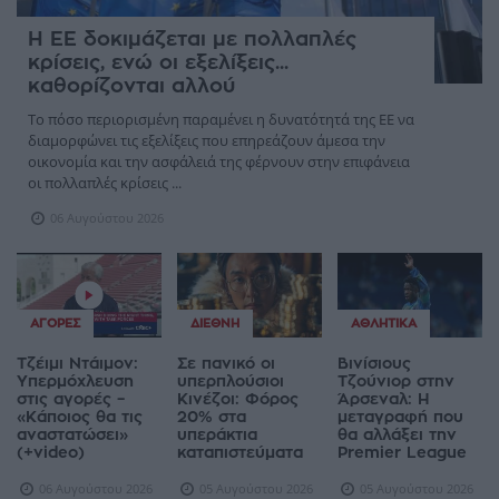
ΠΟΛΙΤΙΚΉ
Η ΕΕ δοκιμάζεται με πολλαπλές
κρίσεις, ενώ οι εξελίξεις...
καθορίζονται αλλού
Το πόσο περιορισμένη παραμένει η δυνατότητά της ΕΕ να
διαμορφώνει τις εξελίξεις που επηρεάζουν άμεσα την
οικονομία και την ασφάλειά της φέρνουν στην επιφάνεια
οι πολλαπλές κρίσεις ...
06 Αυγούστου 2026
ΑΓΟΡΈΣ
ΔΙΕΘΝΉ
ΑΘΛΗΤΙΚΆ
Τζέιμι Ντάιμον:
Σε πανικό οι
Βινίσιους
Υπερμόχλευση
υπερπλούσιοι
Τζούνιορ στην
στις αγορές –
Κινέζοι: Φόρος
Άρσεναλ: Η
«Κάποιος θα τις
20% στα
μεταγραφή που
αναστατώσει»
υπεράκτια
θα αλλάξει την
(+video)
καταπιστεύματα
Premier League