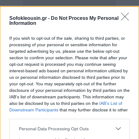
Sofokleousin.gr -
Do Not Process My Personal
Information
Ιδιαίτερο ενδιαφέρον παρουσιάζουν οι λόγοι που
If you wish to opt-out of the sale, sharing to third parties, or
επικαλούνται οι εργαζόμενοι για την
processing of your personal or sensitive information for
αποστασιοποίησή τους. Το
43% θεωρεί ότι οι
targeted advertising by us, please use the below opt-out
section to confirm your selection. Please note that after your
συνδικαλιστές είναι διεφθαρμένοι και δεν
opt-out request is processed you may continue seeing
ενδιαφέρονται για τα προβλήματα των
interest-based ads based on personal information utilized by
εργαζομένων
, ποσοστό που αναδεικνύεται ως η
us or personal information disclosed to third parties prior to
your opt-out. You may separately opt-out of the further
συχνότερη απάντηση. Ακολουθεί η έλλειψη
disclosure of your personal information by third parties on the
σωματείου στον χώρο εργασίας τους με 29%, ενώ το
IAB’s list of downstream participants. This information may
14% δηλώνει ότι δεν πιστεύει πως ο συνδικαλισμός
also be disclosed by us to third parties on the
IAB’s List of
Downstream Participants
that may further disclose it to other
μπορεί να βελτιώσει τη θέση του.
third parties.
Κρίση αξιοπιστίας
Personal Data Processing Opt Outs