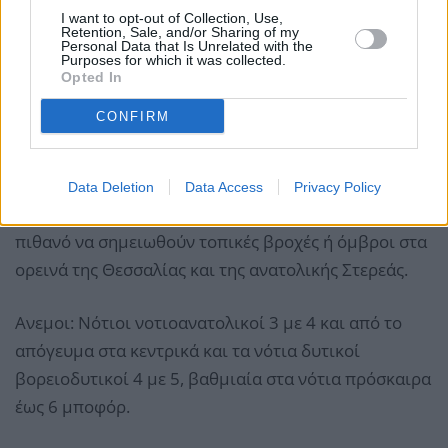
I want to opt-out of Collection, Use,
Κελσίου. Στο εσωτερικό της Ηπείρου 3 με 4 βαθμούς
Retention, Sale, and/or Sharing of my
Personal Data that Is Unrelated with the
χαμηλότερη.
Purposes for which it was collected.
Opted In
ΘΕΣΣΑΛΙΑ, ΑΝΑΤΟΛΙΚΗ ΣΤΕΡΕΑ, ΕΥΒΟΙΑ,
CONFIRM
ΑΝΑΤΟΛΙΚΗ ΠΕΛΟΠΟΝΝΗΣΟΣ
Καιρός: Αραιές νεφώσεις παροδικά πιο πυκνές τις
Data Deletion
Data Access
Privacy Policy
μεσημβρινές - απογευματινές ώρες, οπότε είναι
πιθανό να σημειωθούν τοπικές βροχές ή όμβροι στα
ορεινά της Θεσσαλίας και της ανατολικής Στερεάς.
Ανεμοι: Νότιοι νοτιοανατολικοί 3 με 4 και από το
απόγευμα στα κεντρικά και τα νότια δυτικοί
βορειοδυτικοί 4 με 5, βαθμιαία στα νότια πρόσκαιρα
έως 6 μποφόρ.