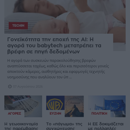
TECHIN
Γονεϊκότητα την εποχή της AI: Η
αγορά του babytech μετατρέπει τα
βρέφη σε πηγή δεδομένων
Η αγορά των συσκευών παρακολούθησης βρεφών
αναπτύσσεται ταχέως, καθώς όλο και περισσότεροι γονείς
αποκτούν κάμερες, αισθητήρες και εφαρμογές τεχνητής
νοημοσύνης που αναλύουν τον ύπ ...
07 Αυγούστου 2026
ΑΓΟΡΈΣ
ΕΥΖΗΝ
ΠΟΛΙΤΙΚΉ
Η γεωοικονομία
Το «πάγωμα» της
Η ΕΕ δοκιμάζεται
της παρέμβασης
συγχώνευσης
με πολλαπλές