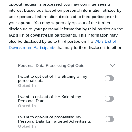
opt-out request is processed you may continue seeing
interest-based ads based on personal information utilized by
us or personal information disclosed to third parties prior to
your opt-out. You may separately opt-out of the further
disclosure of your personal information by third parties on the
IAB’s list of downstream participants. This information may
also be disclosed by us to third parties on the
IAB’s List of
Downstream Participants
that may further disclose it to other
third parties.
Personal Data Processing Opt Outs
I want to opt-out of the Sharing of my
personal data.
Opted In
Καιρός: Αραιές νεφώσεις παροδικά πιο πυκνές.
I want to opt-out of the Sale of my
Personal Data.
Ανεμοι: Μεταβλητοί 3 με 4 και από τις μεσημεριανές
Opted In
ώρες δυτικοί βορειοδυτικοί 4 με 5 μποφόρ.
I want to opt-out of processing my
Personal Data for Targeted Advertising.
Opted In
Θερμοκρασία: Από 14 έως 26 με 27 βαθμούς