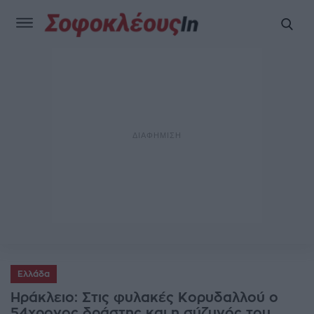
Ελλάδα
Ηράκλειο: Στις φυλακές Κορυδαλλού ο
54χρονος δράστης και η σύζυγός του