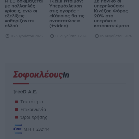
Η ΕΕ δοκιμάζεται
Τζέιμι Ντάιμον:
Σε πανικό οι
με πολλαπλές
Υπερμόχλευση
υπερπλούσιοι
κρίσεις, ενώ οι
στις αγορές –
Κινέζοι: Φόρος
εξελίξεις...
«Κάποιος θα τις
20% στα
καθορίζονται
αναστατώσει»
υπεράκτια
αλλού
(+video)
καταπιστεύματα
06 Αυγούστου 2026
06 Αυγούστου 2026
05 Αυγούστου 2026
freeD Α.Ε.
Ταυτότητα
Επικοινωνία
Όροι Χρήσης
Μ.Η.Τ. 232114