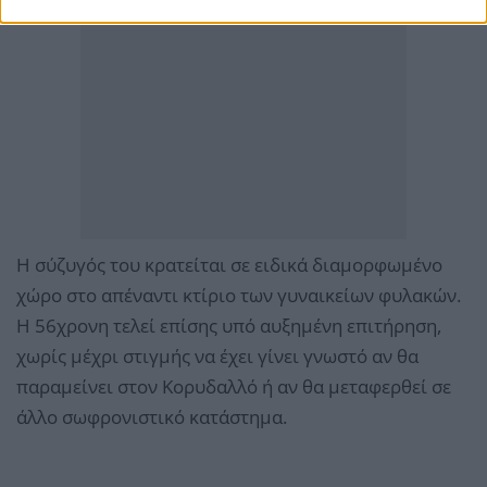
Η σύζυγός του κρατείται σε ειδικά διαμορφωμένο
χώρο στο απέναντι κτίριο των γυναικείων φυλακών.
Η 56χρονη τελεί επίσης υπό αυξημένη επιτήρηση,
χωρίς μέχρι στιγμής να έχει γίνει γνωστό αν θα
παραμείνει στον Κορυδαλλό ή αν θα μεταφερθεί σε
άλλο σωφρονιστικό κατάστημα.