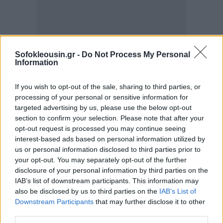
Sofokleousin.gr -
Do Not Process My Personal
Information
If you wish to opt-out of the sale, sharing to third parties, or
processing of your personal or sensitive information for
targeted advertising by us, please use the below opt-out
Το πλοίο κατέπλευσε στο λιμάνι του Πειραιά λίγο
section to confirm your selection. Please note that after your
opt-out request is processed you may continue seeing
πριν από τις 7 το πρωί και περίπου μισή ώρα
interest-based ads based on personal information utilized by
αργότερα ολοκληρώθηκε η μεταγωγή τους στις
us or personal information disclosed to third parties prior to
φυλακές.
your opt-out. You may separately opt-out of the further
disclosure of your personal information by third parties on the
IAB’s list of downstream participants. This information may
Ο 54χρονος οδηγήθηκε στην έκτη πτέρυγα των
also be disclosed by us to third parties on the
IAB’s List of
φυλακών Κορυδαλλού, όπου κρατούνται πρόσωπα
Downstream Participants
that may further disclose it to other
third parties.
που απαιτούν αυξημένη επιτήρηση και ειδική