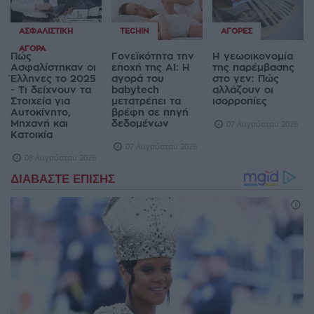
ΑΣΦΑΛΙΣΤΙΚΉ
TECHIN
ΑΓΟΡΈΣ
ΑΓΟΡΆ
Πώς
Γονεϊκότητα την
Η γεωοικονομία
Ασφαλίστηκαν οι
εποχή της AI: Η
της παρέμβασης
Έλληνες το 2025
αγορά του
στο γεν: Πώς
- Τι δείχνουν τα
babytech
αλλάζουν οι
Στοιχεία για
μετατρέπει τα
ισορροπίες
Αυτοκίνητο,
βρέφη σε πηγή
Μηχανή και
δεδομένων
07 Αυγούστου 2026
Κατοικία
07 Αυγούστου 2026
08 Αυγούστου 2026