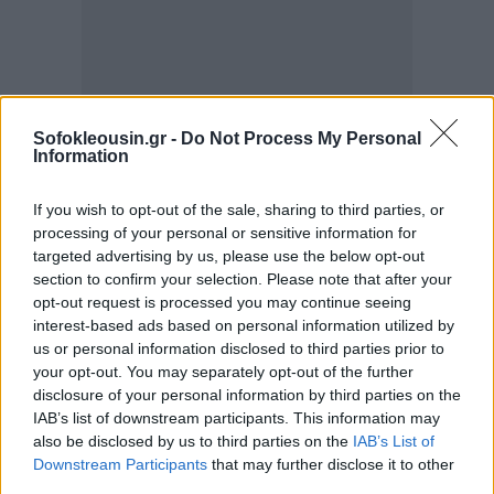
Sofokleousin.gr -
Do Not Process My Personal
Information
Η δημοσιοποίηση των φακέλων για τα UAP έρχεται
If you wish to opt-out of the sale, sharing to third parties, or
μετά την απόφαση της κυβέρνησης Τραμπ
να
processing of your personal or sensitive information for
ανοίξει και άλλα ιστορικά αρχεία υψηλού
targeted advertising by us, please use the below opt-out
δημόσιου ενδιαφέροντος
, μεταξύ των οποίων
section to confirm your selection. Please note that after your
opt-out request is processed you may continue seeing
έγγραφα που συνδέονται με τις δολοφονίες του
Τζον
interest-based ads based on personal information utilized by
Κένεντι
, του
Ρόμπερτ Κένεντι
και του
Μάρτιν
us or personal information disclosed to third parties prior to
Λούθερ Κινγκ Τζούνιορ
.
your opt-out. You may separately opt-out of the further
disclosure of your personal information by third parties on the
IAB’s list of downstream participants. This information may
also be disclosed by us to third parties on the
IAB’s List of
Downstream Participants
that may further disclose it to other
third parties.