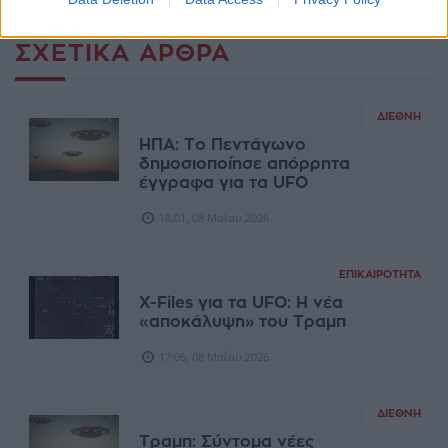
ΣΧΕΤΙΚΆ ΆΡΘΡΑ
ΔΙΕΘΝΉ
ΗΠΑ: Το Πεντάγωνο
δημοσιοποίησε απόρρητα
έγγραφα για τα UFO
18:01, 08 Μαΐου 2026
ΕΠΙΚΑΙΡΌΤΗΤΑ
X-Files για τα UFO: Η νέα
«αποκάλυψη» του Τραμπ
17:06, 08 Μαΐου 2026
ΔΙΕΘΝΉ
Τραμπ: Σύντομα νέες