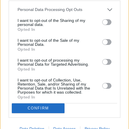
Personal Data Processing Opt Outs
I want to opt-out of the Sharing of my
personal data.
Opted In
I want to opt-out of the Sale of my
Personal Data.
Opted In
I want to opt-out of processing my
Personal Data for Targeted Advertising.
Opted In
Ετικέτες
Πεντάγωνο
UFO
Διάστημα
Ελλάδα
I want to opt-out of Collection, Use,
Retention, Sale, and/or Sharing of my
facebook
tweet
share
Personal Data that Is Unrelated with the
Purposes for which it was collected.
Opted In
CONFIRM
Ακολουθήστε το Sofokleousin.gr στο
Google News
και μάθετε πρώτοι όλες τις ειδήσεις
Data Deletion
Data Access
Privacy Policy