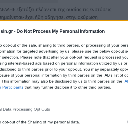
ΕΔΔΗΕ εξετάζει πλέον επί της ουσίας τις ενστάσεις
σημαίνεται- έχει ήδη οδηγήσει στην ακύρωση
ούτο σημειώνει ότι πλέον προκρίνει την εξωδικαστική
sin.gr -
Do Not Process My Personal Information
αποφάσεων του ΔΕΔΔΗΕ, με στόχο -όπως αναφέρει- να
διαδικασίες και η περαιτέρω οικονομική επιβάρυνση
to opt-out of the sale, sharing to third parties, or processing of your per
formation for targeted advertising by us, please use the below opt-out s
r selection. Please note that after your opt-out request is processed y
ην πρωτοβουλία του ΙΝΚΑ για ομαδικές αγωγές στις 29
eing interest-based ads based on personal information utilized by us or
disclosed to third parties prior to your opt-out. You may separately opt-
θμός καταγγελιών από καταναλωτές». Παράλληλα, το
losure of your personal information by third parties on the IAB’s list of
δικηγόρους και επιστημονικούς συνεργάτες,
. This information may also be disclosed by us to third parties on the
IA
λο μέρος των προστίμων δεν ήταν σύμφωνο με το
Participants
that may further disclose it to other third parties.
ομοθεσία».
l Data Processing Opt Outs
o opt-out of the Sharing of my personal data.