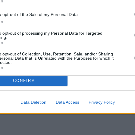
In
o opt-out of the Sale of my Personal Data.
In
to opt-out of processing my Personal Data for Targeted
ing.
In
o opt-out of Collection, Use, Retention, Sale, and/or Sharing
ersonal Data that Is Unrelated with the Purposes for which it
άντησης του προεδρείου του ΙΝΚΑ με τη διοίκηση του
lected.
In
αναιρέσεις των καταναλωτών εξετάζονται πλέον
ήσει σε ακυρώσεις προστίμων.
CONFIRM
Data Deletion
Data Access
Privacy Policy