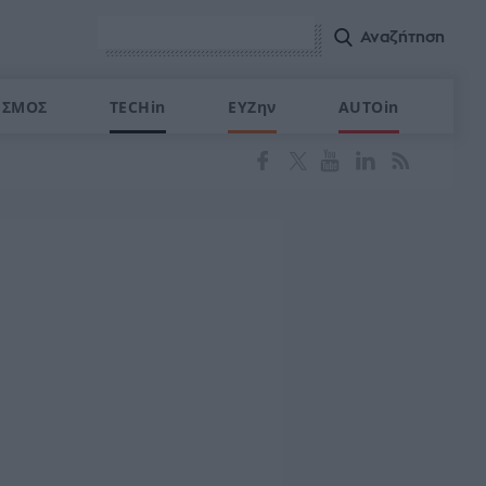
ΙΣΜΟΣ
TECHin
ΕΥΖην
AUTOin