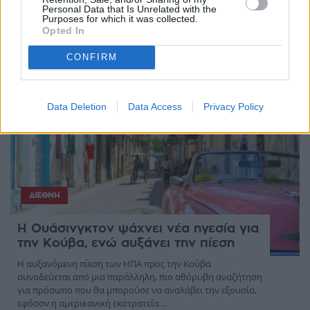
Personal Data that Is Unrelated with the
Purposes for which it was collected.
EDITORS'
Opted In
PICKS
CONFIRM
Data Deletion
Data Access
Privacy Policy
ΔΙΕΘΝΉ
Η Ουάσινγκτον ψάχνει νέα ηγεσία για
την Κούβα, ενώ αυξάνει την πίεση
Η αυξανόμενη πίεση των ΗΠΑ προς την Κούβα
συνοδεύεται από μια παράλληλη, πιο αθόρυβη αναζήτηση
για πρόσωπο που θα μπορούσε να αναλάβει την εξουσία,
εφόσον η αμερικανική εκστρατεία ...