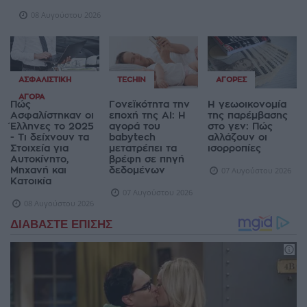
08 Αυγούστου 2026
ΑΣΦΑΛΙΣΤΙΚΉ
TECHIN
ΑΓΟΡΈΣ
ΑΓΟΡΆ
Πώς
Γονεϊκότητα την
Η γεωοικονομία
Ασφαλίστηκαν οι
εποχή της AI: Η
της παρέμβασης
Έλληνες το 2025
αγορά του
στο γεν: Πώς
- Τι δείχνουν τα
babytech
αλλάζουν οι
Στοιχεία για
μετατρέπει τα
ισορροπίες
Αυτοκίνητο,
βρέφη σε πηγή
Μηχανή και
δεδομένων
07 Αυγούστου 2026
Κατοικία
07 Αυγούστου 2026
08 Αυγούστου 2026