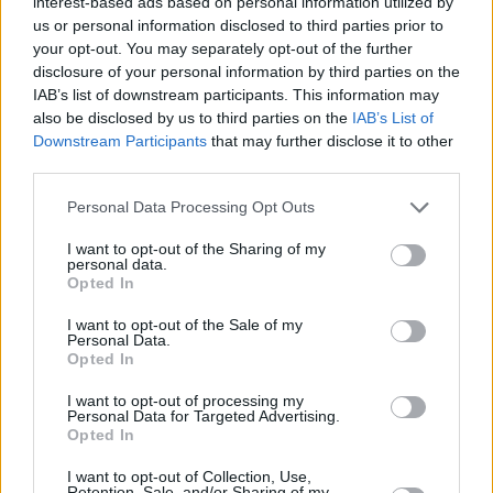
interest-based ads based on personal information utilized by
us or personal information disclosed to third parties prior to
your opt-out. You may separately opt-out of the further
ΕΠΙΚΑΙΡΌΤΗΤΑ
disclosure of your personal information by third parties on the
Θεσσαλονίκη: Πυροβόλησαν
IAB’s list of downstream participants. This information may
άνδρα και πέταξαν τη σορό του
also be disclosed by us to third parties on the
IAB’s List of
στο Λουδία
Downstream Participants
that may further disclose it to other
third parties.
11:37, 10 Μαΐου 2026
Personal Data Processing Opt Outs
I want to opt-out of the Sharing of my
personal data.
Opted In
Εγγραφείτε στο Newsletter μας
I want to opt-out of the Sale of my
Οι σημαντικότερες ειδήσεις της ημέρας στο email
Personal Data.
σου
Opted In
I want to opt-out of processing my
Personal Data for Targeted Advertising.
Opted In
I want to opt-out of Collection, Use,
Retention, Sale, and/or Sharing of my