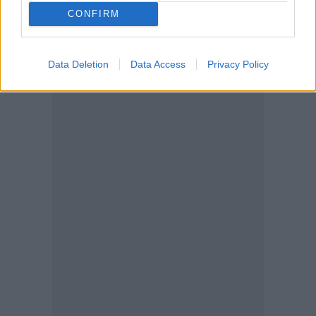
CONFIRM
βιωματική εμπειρία με κοινωνικό αντίκτυπο.
Data Deletion
Data Access
Privacy Policy