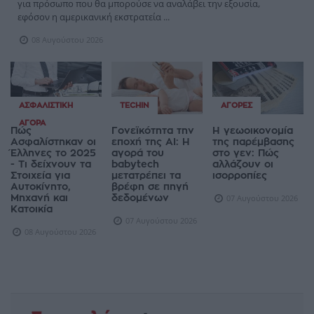
για πρόσωπο που θα μπορούσε να αναλάβει την εξουσία,
εφόσον η αμερικανική εκστρατεία ...
08 Αυγούστου 2026
ΑΣΦΑΛΙΣΤΙΚΉ
TECHIN
ΑΓΟΡΈΣ
ΑΓΟΡΆ
Πώς
Γονεϊκότητα την
Η γεωοικονομία
Ασφαλίστηκαν οι
εποχή της AI: Η
της παρέμβασης
Έλληνες το 2025
αγορά του
στο γεν: Πώς
- Τι δείχνουν τα
babytech
αλλάζουν οι
Στοιχεία για
μετατρέπει τα
ισορροπίες
Αυτοκίνητο,
βρέφη σε πηγή
Μηχανή και
δεδομένων
07 Αυγούστου 2026
Κατοικία
07 Αυγούστου 2026
08 Αυγούστου 2026