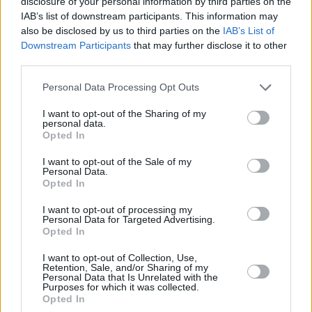
disclosure of your personal information by third parties on the
IAB’s list of downstream participants. This information may
also be disclosed by us to third parties on the
IAB’s List of
Downstream Participants
that may further disclose it to other
third parties.
Personal Data Processing Opt Outs
I want to opt-out of the Sharing of my
personal data.
Opted In
I want to opt-out of the Sale of my
Personal Data.
Opted In
Γιατί να συμμετάσχουν οι επιχειρήσεις
I want to opt-out of processing my
Το Inclusion@Work Festival δίνει στις επιχειρήσεις τη
Personal Data for Targeted Advertising.
Opted In
δυνατότητα να συνδεθούν με υποψήφιους
εργαζόμενους, να ενισχύσουν ενεργά την κουλτούρα
I want to opt-out of Collection, Use,
Retention, Sale, and/or Sharing of my
συμπερίληψης, να αναδείξουν έμπρακτα τη
Personal Data that Is Unrelated with the
Purposes for which it was collected.
δέσμευσή τους στη διαφορετικότητα και τις ίσες
Opted In
ευκαιρίες και να προσφέρουν στις ομάδες τους μια