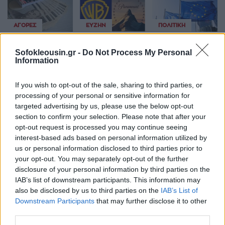
ΑΓΟΡΈΣ
ΕΥΖΗΝ
ΠΟΛΙΤΙΚΉ
Η γεωοικονομία
Το «πάγωμα» της
Η ΕΕ δοκιμάζεται
της παρέμβασης
συγχώνευσης
με πολλαπλές
Sofokleousin.gr -
Do Not Process My Personal
στο γεν (JPY):
Paramount –
κρίσεις, ενώ οι
Information
Πώς αλλάζουν οι
Warner βυθίζει
εξελίξεις...
ισορροπίες
το Χόλιγουντ
καθορίζονται
στην αβεβαιότητα
αλλού
If you wish to opt-out of the sale, sharing to third parties, or
07 Αυγούστου 2026
processing of your personal or sensitive information for
06 Αυγούστου 2026
06 Αυγούστου 2026
targeted advertising by us, please use the below opt-out
section to confirm your selection. Please note that after your
opt-out request is processed you may continue seeing
interest-based ads based on personal information utilized by
us or personal information disclosed to third parties prior to
your opt-out. You may separately opt-out of the further
disclosure of your personal information by third parties on the
IAB’s list of downstream participants. This information may
also be disclosed by us to third parties on the
IAB’s List of
Downstream Participants
that may further disclose it to other
third parties.