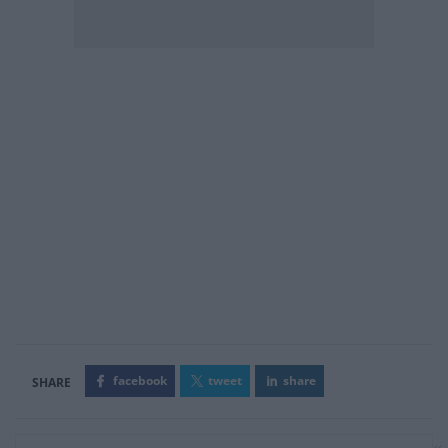
facebook
tweet
share