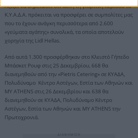
Αξίζει να σημειωθεί ότι αυτή τη γιορτινή περίοδο το
Κ.Υ.Α.Δ.Α. πρόκειται να προσφέρει σε συμπολίτες μας
που το έχουν ανάγκη περισσότερα από 2.600
«γεύματα αγάπης» συνολικά, τα οποία αποτελούν
χορηγία της Lidl Hellas.
Από αυτά 1.300 προσφέρθηκαν στο Κλειστό Γήπεδο
Μπάσκετ Ρουφ στις 25 Δεκεμβρίου, 668 θα
διανεμηθούν από την «Pietris Cetering» σε ΚΥΑΔΑ,
Πολυδύναμο Κέντρο Αστέγων, Εστία των Αθηνών και
MY ATHENS στις 26 Δεκεμβρίου και 638 θα
διανεμηθούν σε ΚΥΑΔΑ, Πολυδύναμο Κέντρο
Αστέγων, Εστία των Αθηνών και MY ATHENS την
Πρωτοχρονιά.