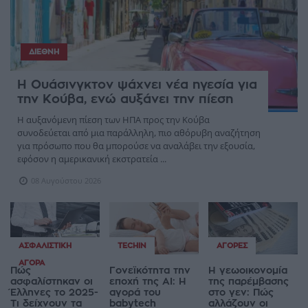
ΔΙΕΘΝΉ
Η Ουάσινγκτον ψάχνει νέα ηγεσία για
την Κούβα, ενώ αυξάνει την πίεση
Η αυξανόμενη πίεση των ΗΠΑ προς την Κούβα
συνοδεύεται από μια παράλληλη, πιο αθόρυβη αναζήτηση
για πρόσωπο που θα μπορούσε να αναλάβει την εξουσία,
εφόσον η αμερικανική εκστρατεία ...
08 Αυγούστου 2026
ΑΣΦΑΛΙΣΤΙΚΉ
TECHIN
ΑΓΟΡΈΣ
ΑΓΟΡΆ
Πώς
Γονεϊκότητα την
Η γεωοικονομία
ασφαλίστηκαν οι
εποχή της AI: Η
της παρέμβασης
Έλληνες το 2025-
αγορά του
στο γεν: Πώς
Τι δείχνουν τα
babytech
αλλάζουν οι