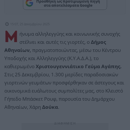
Προσθήκη ως προτιμώμενη πηγή
στα αποτελέσματα Google
15:07, 25 Δεκεμβρίου 2025
Μ
ήνυμα αλληλεγγύης και κοινωνικής συνοχής
στέλνει και αυτές τις γιορτές, ο
Δήμος
Αθηναίων,
πραγματοποιώντας, μέσω του Κέντρου
Υποδοχής και Αλληλεγγύης (Κ.Υ.Α.Δ.Α.), το
καθιερωμένο
Χριστουγεννιάτικο Γεύμα Αγάπης.
Στις 25 Δεκεμβρίου, 1.300 μερίδες παραδοσιακών
γιορτινών γευμάτων προσφέρθηκαν σε άστεγους και
οικονομικά ευάλωτους συμπολίτες μας, στο Κλειστό
Γήπεδο Μπάσκετ Ρουφ, παρουσία του Δημάρχου
Αθηναίων, Χάρη
Δούκα
.