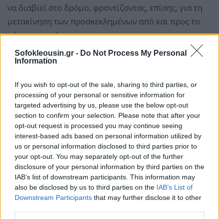
να διαβιεί στο δρόμο, φροντίζοντας, επίσης, για τη
μετακίνηση των προσκεκλημένων από και προς το
χώρο του γεύματος.
Sofokleousin.gr -
Do Not Process My Personal
Παράλληλα, την εκδήλωση υποστήριξε ο Οργανισμός
Information
Πολιτισμού Αθλητισμού και Νεολαίας του Δήμου
If you wish to opt-out of the sale, sharing to third parties, or
Αθηναίων (ΟΠΑΝΔΑ), αναλαμβάνοντας τη μουσική
processing of your personal or sensitive information for
επένδυσή της με την παρουσία DJ, ενώ η Δημοτική
targeted advertising by us, please use the below opt-out
Αστυνομία διασφάλισε την ομαλή ροή της.
section to confirm your selection. Please note that after your
opt-out request is processed you may continue seeing
interest-based ads based on personal information utilized by
us or personal information disclosed to third parties prior to
your opt-out. You may separately opt-out of the further
disclosure of your personal information by third parties on the
IAB’s list of downstream participants. This information may
also be disclosed by us to third parties on the
IAB’s List of
Downstream Participants
that may further disclose it to other
third parties.