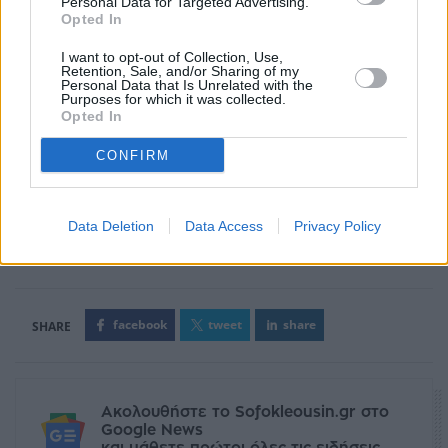
Personal Data for Targeted Advertising.
Opted In
I want to opt-out of Collection, Use,
Retention, Sale, and/or Sharing of my
Personal Data that Is Unrelated with the
Purposes for which it was collected.
Opted In
CONFIRM
Data Deletion
Data Access
Privacy Policy
facebook
tweet
share
Ακολουθήστε το Sofokleousin.gr στο
Google News