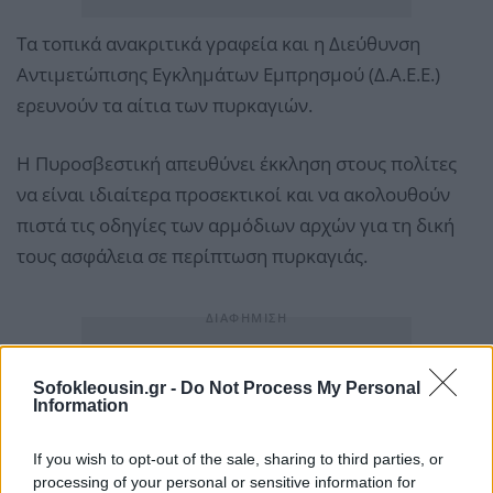
Τα τοπικά ανακριτικά γραφεία και η Διεύθυνση
Αντιμετώπισης Εγκλημάτων Εμπρησμού (Δ.Α.Ε.Ε.)
ερευνούν τα αίτια των πυρκαγιών.
Η Πυροσβεστική απευθύνει έκκληση στους πολίτες
να είναι ιδιαίτερα προσεκτικοί και να ακολουθούν
πιστά τις οδηγίες των αρμόδιων αρχών για τη δική
τους ασφάλεια σε περίπτωση πυρκαγιάς.
Sofokleousin.gr -
Do Not Process My Personal
Information
If you wish to opt-out of the sale, sharing to third parties, or
processing of your personal or sensitive information for