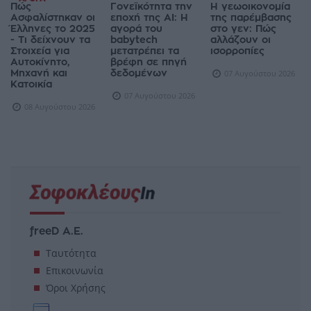
Πώς
Γονεϊκότητα την
Η γεωοικονομία
Ασφαλίστηκαν οι
εποχή της AI: Η
της παρέμβασης
Έλληνες το 2025
αγορά του
στο γεν: Πώς
- Τι δείχνουν τα
babytech
αλλάζουν οι
Στοιχεία για
μετατρέπει τα
ισορροπίες
Αυτοκίνητο,
βρέφη σε πηγή
Μηχανή και
δεδομένων
07 Αυγούστου 2026
Κατοικία
07 Αυγούστου 2026
08 Αυγούστου 2026
freeD Α.Ε.
Ταυτότητα
Επικοινωνία
Όροι Χρήσης