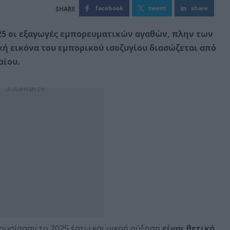
facebook
tweet
share
25 οι εξαγωγές εμπορευματικών αγαθών, πλην των
κή εικόνα του εμπορικού ισοζυγίου διασώζεται από
αίου.
ρουσίασαν το 2025 έστω και μικρή αύξηση
είναι θετική