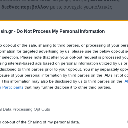
ό διεθνές περιβάλλον
με τις συνεχείς γεωπολιτικές
ροκύπτει ότι στην πρώτη θέση των εξαγώγιμων αγαθών
sin.gr -
Do Not Process My Personal Information
ειδή, τα οποία
εισάγονται και επανεξάγονται
ενώ
 και πρώτες ύλες για βιομηχανικά είδη.
to opt-out of the sale, sharing to third parties, or processing of your per
formation for targeted advertising by us, please use the below opt-out s
r selection. Please note that after your opt-out request is processed y
eing interest-based ads based on personal information utilized by us or
disclosed to third parties prior to your opt-out. You may separately opt-
losure of your personal information by third parties on the IAB’s list of
. This information may also be disclosed by us to third parties on the
IA
Participants
that may further disclose it to other third parties.
l Data Processing Opt Outs
o opt-out of the Sharing of my personal data.