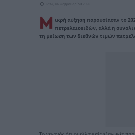
12:44, 06 Φεβρουαρίου 2026
Μ
ικρή αύξηση παρουσίασαν το 20
πετρελαιοειδών, αλλά η συνολι
τη μείωση των διεθνών τιμών πετρελ
Το γεγονός ότι οι ελληνικές εξαγωγές πα