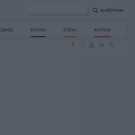
ΙΣΜΟΣ
TECHin
ΕΥΖην
AUTOin