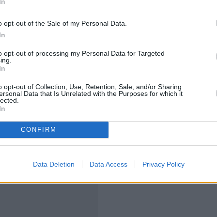
In
ών κατά το 2025 ανήλθε στο ποσό των
48.600,2 εκατ.
o opt-out of the Sale of my Personal Data.
το 2024
παρουσιάζοντας μείωση, 2,8%.
In
ών, χωρίς τα πετρελαιοειδή,
παρουσίασε αύξηση
to opt-out of processing my Personal Data for Targeted
ing.
οιχη αξία χωρίς τα πετρελαιοειδή και τα πλοία
In
 ή 2,2%, σε σχέση με το 2024.
o opt-out of Collection, Use, Retention, Sale, and/or Sharing
ersonal Data that Is Unrelated with the Purposes for which it
lected.
In
CONFIRM
Data Deletion
Data Access
Privacy Policy