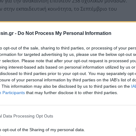
 για την ανακαίνιση επιπλέον 238 σχολικών μονάδων.
 στην εκπαιδευτική κοινότητα, το Σεπτέμβριο του
ατοποιήθηκε στο υπουργείο Υποδομών και
sin.gr -
Do Not Process My Personal Information
ικής Οικονομίας και Οικονομικών Κυριάκου
to opt-out of the sale, sharing to third parties, or processing of your per
ιου, Παιδείας Θρησκευμάτων και Αθλητισμού Σοφίας
formation for targeted advertising by us, please use the below opt-out s
στου Δήμα, καθώς και των Διευθυνόντων Συμβούλων
r selection. Please note that after your opt-out request is processed y
ank Φωκίωνα Καραβία, του Προέδρου του Διοικητικού
eing interest-based ads based on personal information utilized by us or
 Χαρδούβελη, του Διευθύνοντος Συμβούλου της
disclosed to third parties prior to your opt-out. You may separately opt-
losure of your personal information by third parties on the IAB’s list of
δρου της Ελληνικής Ένωσης Τραπεζών Γιώργου Ζανιά.
. This information may also be disclosed by us to third parties on the
IA
πογραφής οι εκπρόσωποι των μερών για την εκτέλεση
Participants
that may further disclose it to other third parties.
Διευθύντρια της Ελληνικής Ένωσης Τραπεζών Χαρούλα
ς «Κτιριακές Υποδομές Α.Ε» Αθανάσιος Γιάνναρης.
l Data Processing Opt Outs
o opt-out of the Sharing of my personal data.