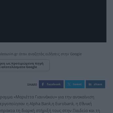
kleousin.gr όταν αναζητάς ειδήσεις στην Google
κη ως προτιμώμενη πηγή
α αποτελέσματα Google
facebook
tweet
share
ραμμα «Μαριέττα Γιαννάκου» για την ανακαίνιση
εργοποίησαν η Alpha Bank,η Eurobank, η Εθνική
πρακτα τη διαρκή στήριξή τους στην Παιδεία και τη