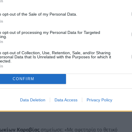
In
o opt-out of the Sale of my Personal Data.
In
to opt-out of processing my Personal Data for Targeted
ing.
In
o opt-out of Collection, Use, Retention, Sale, and/or Sharing
ersonal Data that Is Unrelated with the Purposes for which it
lected.
In
Βασίλης Ψάλτης
δήλωσε: «Σήμερα υπογράφουμε μια
αιδί που αύριο θα μπει σε μια αίθουσα λειτουργική, σε
CONFIRM
 σέβονται την αξιοπρέπεια του. Ο πρώτος κύκλος του
δειξε ότι όταν το Δημόσιο και ο ιδιωτικός τομέας
οτελέσματα έρχονται γρήγορα και είναι ορατά στην
Data Deletion
Data Access
Privacy Policy
 την ίδια πεποίθηση: η Παιδεία είναι η πιο ασφαλής
ωκίων Καραβίας
σημείωσε: «Με αφετηρία το θετικό