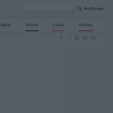
ΙΣΜΟΣ
TECHin
ΕΥΖην
AUTOin