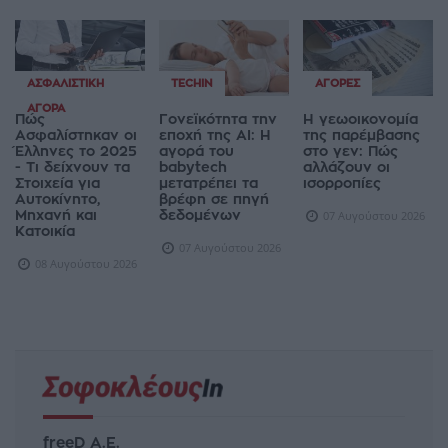
ΑΣΦΑΛΙΣΤΙΚΉ
TECHIN
ΑΓΟΡΈΣ
ΑΓΟΡΆ
Πώς
Γονεϊκότητα την
Η γεωοικονομία
Ασφαλίστηκαν οι
εποχή της AI: Η
της παρέμβασης
Έλληνες το 2025
αγορά του
στο γεν: Πώς
- Τι δείχνουν τα
babytech
αλλάζουν οι
Στοιχεία για
μετατρέπει τα
ισορροπίες
Αυτοκίνητο,
βρέφη σε πηγή
Μηχανή και
δεδομένων
07 Αυγούστου 2026
Κατοικία
07 Αυγούστου 2026
08 Αυγούστου 2026