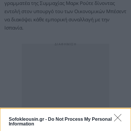
γραμματέα της Συμμαχίας Μαρκ Ρούτε δίνοντας
εντολή στον υπουργό του των Οικονομικών Μπέσεντ
να διακόψει κάθε εμπορική συναλλαγή με την
Ισπανία.
Sofokleousin.gr -
Do Not Process My Personal
Information