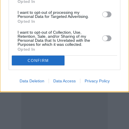
Opted In
Το πρακτορείο BLOOMBERG NEWS μετέδωσε ότι το
ΝΑΤΟ εξετάζει το ενδεχόμενο να παραλείψει την
I want to opt-out of processing my
Personal Data for Targeted Advertising.
οργάνωση συνόδου κορυφής της Συμμαχίας για το
Opted In
2027 για να αποφύγει τις εντάσεις με τον Τραμπ.
I want to opt-out of Collection, Use,
Retention, Sale, and/or Sharing of my
Personal Data that Is Unrelated with the
Purposes for which it was collected.
Opted In
CONFIRM
Data Deletion
Data Access
Privacy Policy