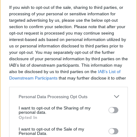
If you wish to opt-out of the sale, sharing to third parties, or
processing of your personal or sensitive information for
targeted advertising by us, please use the below opt-out
section to confirm your selection. Please note that after your
opt-out request is processed you may continue seeing
interest-based ads based on personal information utilized by
us or personal information disclosed to third parties prior to
your opt-out. You may separately opt-out of the further
disclosure of your personal information by third parties on the
IAB’s list of downstream participants. This information may
also be disclosed by us to third parties on the
IAB’s List of
Downstream Participants
that may further disclose it to other
third parties.
Personal Data Processing Opt Outs
Ο Τραμπ δήλωσε επίσης ότι «δεν είναι καθόλου
ευχαριστημένος με το ΝΑΤΟ» σε ό,τι αφορά την
I want to opt-out of the Sharing of my
personal data.
Γροιλανδία και το Ιράν. «Η Γροιλανδία είναι μεγάλο
Opted In
πρόβλημα», είπε.
I want to opt-out of the Sale of my
Personal Data.