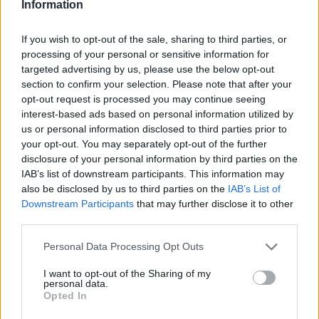
Information
If you wish to opt-out of the sale, sharing to third parties, or
processing of your personal or sensitive information for
targeted advertising by us, please use the below opt-out
section to confirm your selection. Please note that after your
opt-out request is processed you may continue seeing
interest-based ads based on personal information utilized by
us or personal information disclosed to third parties prior to
your opt-out. You may separately opt-out of the further
disclosure of your personal information by third parties on the
IAB’s list of downstream participants. This information may
also be disclosed by us to third parties on the
IAB’s List of
Downstream Participants
that may further disclose it to other
Η Αναπληρώτρια Γενική Γραμματέας του ΟΗΕ για
third parties.
Πολιτικές και Ειρηνευτικές Υποθέσεις τόνισε στο
Personal Data Processing Opt Outs
Συμβούλιο Ασφαλείας ότι τα κρίσιμα ορυκτά
αποτελούν «έναν από τους κύριους κινητήριους
I want to opt-out of the Sharing of my
personal data.
παράγοντες της οικονομίας του 21ου αιώνα», καθώς
Opted In
είναι απαραίτητα για τεχνολογίες όπως «έξυπνα