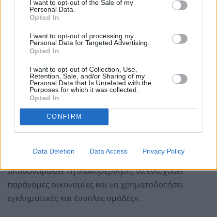
I want to opt-out of the Sale of my
τηλέφωνα, ηλεκτρικά οχήματα και προηγμένες
Personal Data.
Opted In
ιατρικές τεχνολογίες». Η παγκόσμια ζήτηση,
ανέφερε, αυξάνεται ραγδαία και «θα μπορούσε να
I want to opt-out of processing my
Personal Data for Targeted Advertising.
τριπλασιαστεί έως το 2030 και να τετραπλασιαστεί
Opted In
έως το 2040».
I want to opt-out of Collection, Use,
Retention, Sale, and/or Sharing of my
Personal Data that Is Unrelated with the
Ωστόσο, η κ. ΝτιΚάρλο ανέφερε ότι η σημασία τους
Purposes for which it was collected.
Opted In
ενισχύει τον γεωπολιτικό ανταγωνισμό και μπορεί
να συνδέεται με «παραβιάσεις ανθρωπίνων
CONFIRM
δικαιωμάτων και περιβαλλοντική υποβάθμιση»,
ιδιαίτερα σε περιοχές συγκρούσεων όπου η
Data Deletion
Data Access
Privacy Policy
παράνομη εκμετάλλευση πόρων «μπορεί να
αποδυναμώσει τη διακυβέρνηση, να ενισχύσει
παράνομες οικονομίες και να χρηματοδοτήσει
εγκληματικές και ένοπλες ομάδες».