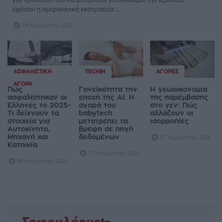
εφόσον η αμερικανική εκστρατεία ...
08 Αυγούστου 2026
ΑΣΦΑΛΙΣΤΙΚΉ
TECHIN
ΑΓΟΡΈΣ
ΑΓΟΡΆ
Πώς
Γονεϊκότητα την
Η γεωοικονομία
ασφαλίστηκαν οι
εποχή της AI: Η
της παρέμβασης
Έλληνες το 2025-
αγορά του
στο γεν: Πώς
Τι δείχνουν τα
babytech
αλλάζουν οι
στοιχεία για
μετατρέπει τα
ισορροπίες
Αυτοκίνητο,
βρέφη σε πηγή
Μηχανή και
δεδομένων
07 Αυγούστου 2026
Κατοικία
07 Αυγούστου 2026
08 Αυγούστου 2026