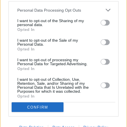
Personal Data Processing Opt Outs
I want to opt-out of the Sharing of my
personal data.
Opted In
I want to opt-out of the Sale of my
Personal Data.
Opted In
Ο τακτικός στρατός κατηγορεί τους
I want to opt-out of processing my
παραστρατιωτικούς ότι εξαπολύουν πλήγματα
Personal Data for Targeted Advertising.
Opted In
χρησιμοποιώντας drones και πυροβολικό και
συνεχίζουν τις εφόδους παρά την υποτιθέμενη
I want to opt-out of Collection, Use,
Retention, Sale, and/or Sharing of my
μονομερή κατάπαυση του πυρός που ανακοινώθηκε
Personal Data that Is Unrelated with the
Purposes for which it was collected.
από τον αρχηγό των ΔΤΥ, τον στρατηγό Μοχάμεντ
Opted In
Χαμντάν Ντάγκλο.
CONFIRM
Οι ΔΤΥ ενεπλάκησαν σε πόλεμο με τον τακτικό
στρατό στα μέσα του Απριλίου του 2023. Στα τέλη