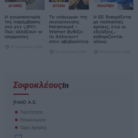
ΑΓΟΡΈΣ
ΕΥΖΗΝ
ΠΟΛΙΤΙΚΉ
Η γεωοικονομία
Το «πάγωμα» της
Η ΕΕ δοκιμάζεται
της παρέμβασης
συγχώνευσης
με πολλαπλές
στο γεν (JPY):
Paramount –
κρίσεις, ενώ οι
Πώς αλλάζουν οι
Warner βυθίζει
εξελίξεις...
ισορροπίες
το Χόλιγουντ
καθορίζονται
στην αβεβαιότητα
αλλού
07 Αυγούστου 2026
06 Αυγούστου 2026
06 Αυγούστου 2026