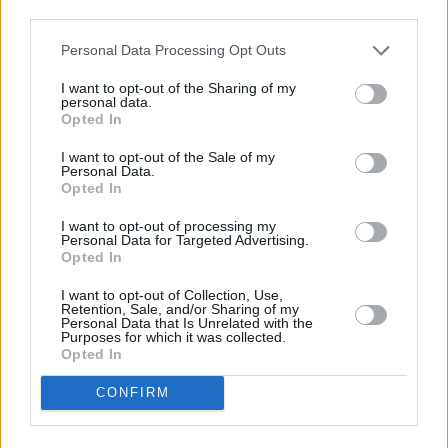
third parties.
ελάχιστου επιπέδου ηλεκτρικής ενέργειας που
απαιτείται 24/7 – σε αντίθεση με πηγές όπως η
Personal Data Processing Opt Outs
αιολική και η ηλιακή.
I want to opt-out of the Sharing of my
personal data.
Opted In
Η Μαλβίνα Κβιστ, διευθύντρια του Προγράμματος
Πυρηνικής Ενέργειας στη ΜΚΟ Clean Air Task Force
I want to opt-out of the Sale of my
Personal Data.
(CATF), επισημαίνει πως οι ανανεώσιμες πηγές και η
Opted In
ευέλικτη παραγωγή ενέργειας δεν επαρκούν για την
I want to opt-out of processing my
Personal Data for Targeted Advertising.
επίτευξη μιας οικονομίας μηδενικών εκπομπών
Opted In
άνθρακα. Υπογραμμίζει επιπλέον πως, αν και η
I want to opt-out of Collection, Use,
Γερμανία παράγει πολύ περισσότερη ηλεκτρική
Retention, Sale, and/or Sharing of my
Personal Data that Is Unrelated with the
ενέργεια από ανανεώσιμες πηγές σε σχέση με τη
Purposes for which it was collected.
Γαλλία – περίπου 59% έναντι 28% - το δίκτυό της
Opted In
εκπέμπει πάνω από 16 φορές περισσότερο διοξείδιο
CONFIRM
του άνθρακα. «Η μη ανανεώσιμη παραγωγή της
Γερμανίας βασίζεται κυρίως στον άνθρακα και το