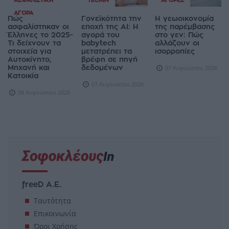
ΑΣΦΑΛΙΣΤΙΚΉ
TECHIN
ΑΓΟΡΈΣ
ΑΓΟΡΆ
Πώς
Γονεϊκότητα την
Η γεωοικονομία
ασφαλίστηκαν οι
εποχή της AI: Η
της παρέμβασης
Έλληνες το 2025-
αγορά του
στο γεν: Πώς
Τι δείχνουν τα
babytech
αλλάζουν οι
στοιχεία για
μετατρέπει τα
ισορροπίες
Αυτοκίνητο,
βρέφη σε πηγή
Μηχανή και
δεδομένων
07 Αυγούστου 2026
Κατοικία
07 Αυγούστου 2026
08 Αυγούστου 2026