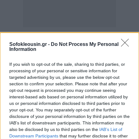
Η συμβολή της πυρηνικής ενέργειας στη βασική
ενεργειακή ισχύ
Sofokleousin.gr -
Do Not Process My Personal
Information
Για να μειώσουν την εξάρτηση από τα ορυκτά
If you wish to opt-out of the sale, sharing to third parties, or
καύσιμα, τα τελευταία χρόνια οι χώρες της ΕΕ έχουν
processing of your personal or sensitive information for
ενισχύσει την αιολική και ηλιακή ενέργεια. Σχεδόν το
targeted advertising by us, please use the below opt-out
section to confirm your selection. Please note that after your
50% της ηλεκτρικής ενέργειας που καταναλώνεται
opt-out request is processed you may continue seeing
στην Ένωση προέρχεται πλέον από ανανεώσιμες
interest-based ads based on personal information utilized by
πηγές.
us or personal information disclosed to third parties prior to
your opt-out. You may separately opt-out of the further
disclosure of your personal information by third parties on the
Παρ' όλα αυτά οι υποστηρικτές της πυρηνικής
IAB’s list of downstream participants. This information may
ενέργειας εκτιμούν ότι η τελευταία είναι απαραίτητη
also be disclosed by us to third parties on the
IAB’s List of
Downstream Participants
that may further disclose it to other
για την παροχή σταθερής «βασικής ισχύος» - του