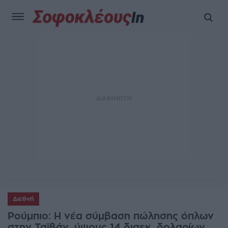
Διεθνή
Ρούμπιο: Η νέα σύμβαση πώλησης όπλων
στην Ταϊβάν, ύψους 14 δισεκ. δολαρίων,