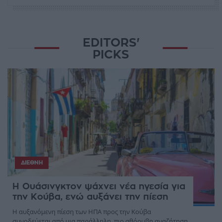
EDITORS'
PICKS
ΔΙΕΘΝΉ
Η Ουάσινγκτον ψάχνει νέα ηγεσία για
την Κούβα, ενώ αυξάνει την πίεση
Η αυξανόμενη πίεση των ΗΠΑ προς την Κούβα
συνοδεύεται από μια παράλληλη, πιο αθόρυβη αναζήτηση