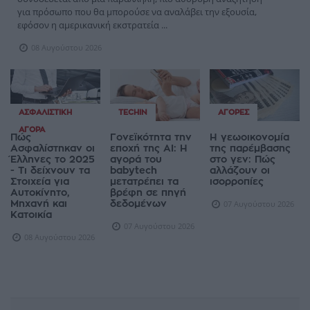
για πρόσωπο που θα μπορούσε να αναλάβει την εξουσία,
εφόσον η αμερικανική εκστρατεία ...
08 Αυγούστου 2026
ΑΣΦΑΛΙΣΤΙΚΉ
TECHIN
ΑΓΟΡΈΣ
ΑΓΟΡΆ
Πώς
Γονεϊκότητα την
Η γεωοικονομία
Ασφαλίστηκαν οι
εποχή της AI: Η
της παρέμβασης
Έλληνες το 2025
αγορά του
στο γεν: Πώς
- Τι δείχνουν τα
babytech
αλλάζουν οι
Στοιχεία για
μετατρέπει τα
ισορροπίες
Αυτοκίνητο,
βρέφη σε πηγή
Μηχανή και
δεδομένων
07 Αυγούστου 2026
Κατοικία
07 Αυγούστου 2026
08 Αυγούστου 2026