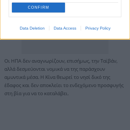
CONFIRM
Data Deletion
Data Access
Privacy Policy
Οι ΗΠΑ δεν αναγνωρίζουν, επισήμως, την Ταϊβάν,
αλλά δεσμεύονται νομικά να της παράσχουν
αμυντικά μέσα. Η Κίνα θεωρεί το νησί δικό της
έδαφος και δεν αποκλείει το ενδεχόμενο προσφυγής
στη βία για να το καταλάβει.