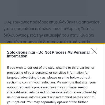
Ο Αμερικανός πρόεδρος επιφυλάχθηκε να απαντήσει
για τις παραδόσεις όπλων που επιθυμεί η Ταϊπέι,
δηλώνοντας μετά την επίσκεψή του στην Κίνα ότι
είναι «ένα σημαντικό διαπραγματευτικό χαρτί»
απέναντι στο Πεκίνο.
Sofokleousin.gr -
Do Not Process My Personal
Information
«Είναι προφανές νομίζω ότι η κινεζική πλευρά θα
ήθελε μια αλλαγή (στη στάση των ΗΠΑ) αλλά δεν
If you wish to opt-out of the sale, sharing to third parties, or
processing of your personal or sensitive information for
υπάρχει καμία αλλαγή», πρόσθεσε ο Ρούμπιο.
targeted advertising by us, please use the below opt-out
Υπενθύμισε επίσης ότι τον περασμένο Δεκέμβριο οι
section to confirm your selection. Please note that after your
ΗΠΑ ενέκριναν μια σύμβαση πώλησης όπλων, ύψους
opt-out request is processed you may continue seeing
interest-based ads based on personal information utilized by
11, 1 δισεκ. δολαρίων, «τη σημαντικότερη που έχει
us or personal information disclosed to third parties prior to
γίνει ποτέ, μια κολοσσιαία αγορά» από την Ταϊβάν.
your opt-out. You may separately opt-out of the further