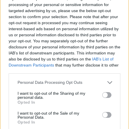
Πολιτική αστάθεια και ο κίνδυνος υποβάθμισης
processing of your personal or sensitive information for
σε «junk»
targeted advertising by us, please use the below opt-out
Το οικονομικό τοπίο επιβαρύνεται σημαντικά από
section to confirm your selection. Please note that after your
opt-out request is processed you may continue seeing
την έντονη πολιτική κρίση. Η Ρουμανία τελεί υπό τη
interest-based ads based on personal information utilized by
διαχείριση
υπηρεσιακής κυβέρνησης
, μετά την
us or personal information disclosed to third parties prior to
καταψήφιση του πρωθυπουργού Ίλιε Μπολοζάν σε
your opt-out. You may separately opt-out of the further
disclosure of your personal information by third parties on the
πρόταση μομφής πριν από δύο μήνες, με τις
IAB’s list of downstream participants. This information may
πολιτικές δυνάμεις να αδυνατούν μέχρι στιγμής να
also be disclosed by us to third parties on the
IAB’s List of
σχηματίσουν νέο κυβερνητικό σχήμα.
Downstream Participants
that may further disclose it to other
third parties.
Personal Data Processing Opt Outs
I want to opt-out of the Sharing of my
personal data.
Opted In
I want to opt-out of the Sale of my
Personal Data.
Opted In