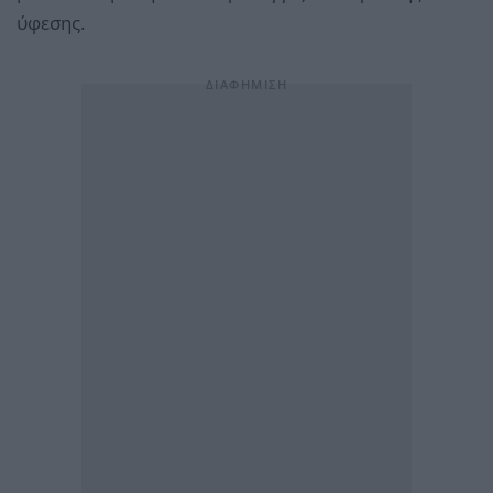
ύφεσης.