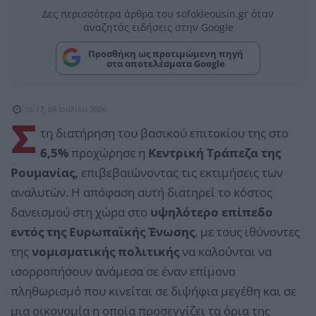
Δες περισσότερα άρθρα του sofokleousin.gr όταν
αναζητάς ειδήσεις στην Google
Προσθήκη ως προτιμώμενη πηγή
στα αποτελέσματα Google
16:17, 08 Ιουλίου 2026
Σ
τη διατήρηση του βασικού επιτοκίου της στο
6,5%
προχώρησε η
Κεντρική Τράπεζα της
Ρουμανίας,
επιβεβαιώνοντας τις εκτιμήσεις των
αναλυτών. Η απόφαση αυτή διατηρεί το κόστος
δανεισμού στη χώρα στο
υψηλότερο επίπεδο
εντός της Ευρωπαϊκής Ένωσης
, με τους ιθύνοντες
της
νομισματικής πολιτικής
να καλούνται να
ισορροπήσουν ανάμεσα σε έναν επίμονο
πληθωρισμό που κινείται σε διψήφια μεγέθη και σε
μια οικονομία η οποία προσεγγίζει τα όρια της