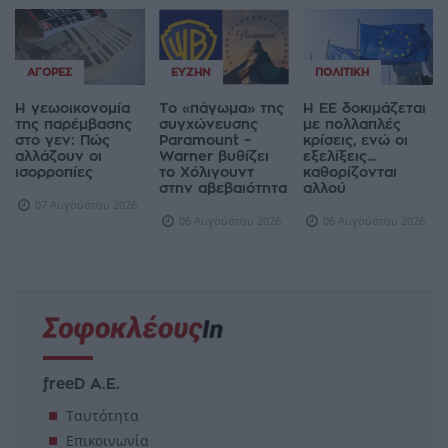
ΑΓΟΡΈΣ
ΕΥΖΗΝ
ΠΟΛΙΤΙΚΉ
Η γεωοικονομία
Το «πάγωμα» της
Η ΕΕ δοκιμάζεται
της παρέμβασης
συγχώνευσης
με πολλαπλές
στο γεν: Πώς
Paramount –
κρίσεις, ενώ οι
αλλάζουν οι
Warner βυθίζει
εξελίξεις...
ισορροπίες
το Χόλιγουντ
καθορίζονται
στην αβεβαιότητα
αλλού
07 Αυγούστου 2026
06 Αυγούστου 2026
06 Αυγούστου 2026
freeD Α.Ε.
Ταυτότητα
Επικοινωνία