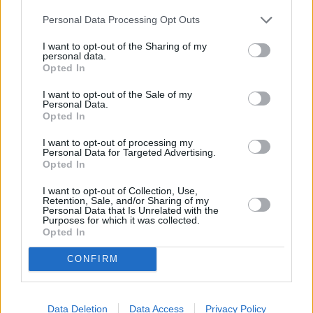
Personal Data Processing Opt Outs
I want to opt-out of the Sharing of my
personal data.
Opted In
I want to opt-out of the Sale of my
Personal Data.
Παρόλα αυτά, οι Δημοκρατικοί απέχουν ακόμη από
Opted In
το να θεωρούνται η φυσική επιλογή των
I want to opt-out of processing my
Personal Data for Targeted Advertising.
συγκεκριμένων ψηφοφόρων. Οι έρευνες δείχνουν
Opted In
ότι η απογοήτευση από τον Τραμπ
δεν
I want to opt-out of Collection, Use,
μεταφράζεται αυτόματα
σε στήριξη προς το
Retention, Sale, and/or Sharing of my
Personal Data that Is Unrelated with the
Δημοκρατικό Κόμμα, το οποίο εξακολουθεί να
Purposes for which it was collected.
Opted In
αντιμετωπίζει σοβαρό πρόβλημα αξιοπιστίας στις
εργατικές κοινότητες της αμερικανικής ενδοχώρας.
CONFIRM
Η σκιά του 2018 και ο φόβος του 2026
Data Deletion
Data Access
Privacy Policy