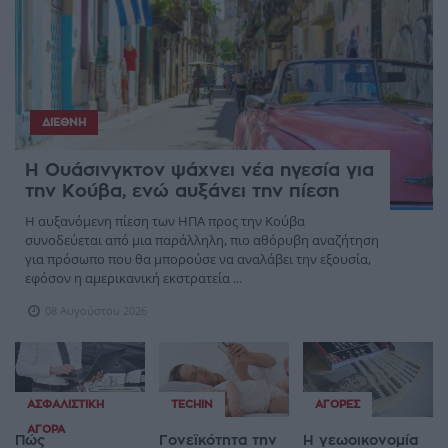
ΔΙΕΘΝΉ
Η Ουάσινγκτον ψάχνει νέα ηγεσία για
την Κούβα, ενώ αυξάνει την πίεση
Η αυξανόμενη πίεση των ΗΠΑ προς την Κούβα
συνοδεύεται από μια παράλληλη, πιο αθόρυβη αναζήτηση
για πρόσωπο που θα μπορούσε να αναλάβει την εξουσία,
εφόσον η αμερικανική εκστρατεία ...
08 Αυγούστου 2026
ΑΣΦΑΛΙΣΤΙΚΉ
TECHIN
ΑΓΟΡΈΣ
ΑΓΟΡΆ
Πώς
Γονεϊκότητα την
Η γεωοικονομία