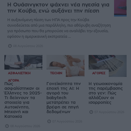
Η Ουάσινγκτον ψάχνει νέα ηγεσία για
την Κούβα, ενώ αυξάνει την πίεση
Η αυξανόμενη πίεση των ΗΠΑ προς την Κούβα
συνοδεύεται από μια παράλληλη, πιο αθόρυβη αναζήτηση
για πρόσωπο που θα μπορούσε να αναλάβει την εξουσία,
εφόσον η αμερικανική εκστρατεία ...
08 Αυγούστου 2026
ΑΣΦΑΛΙΣΤΙΚΉ
TECHIN
ΑΓΟΡΈΣ
ΑΓΟΡΆ
Πώς
Γονεϊκότητα την
Η γεωοικονομία
ασφαλίστηκαν οι
εποχή της AI: Η
της παρέμβασης
Έλληνες το 2025-
αγορά του
στο γεν: Πώς
Τι δείχνουν τα
babytech
αλλάζουν οι
στοιχεία για
μετατρέπει τα
ισορροπίες
Αυτοκίνητο,
βρέφη σε πηγή
Μηχανή και
δεδομένων
07 Αυγούστου 2026
Κατοικία
07 Αυγούστου 2026
08 Αυγούστου 2026