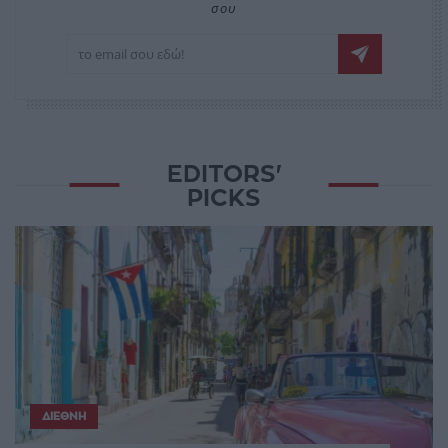
σου
EDITORS'
PICKS
ΔΙΕΘΝΉ