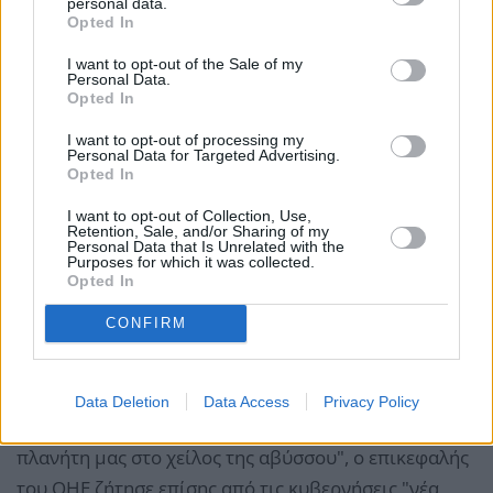
personal data.
Opted In
I want to opt-out of the Sale of my
Personal Data.
Opted In
I want to opt-out of processing my
Personal Data for Targeted Advertising.
Opted In
I want to opt-out of Collection, Use,
Retention, Sale, and/or Sharing of my
Τόνισε ότι "οι ανανεώσιμες πηγές ενέργειας είναι η
Personal Data that Is Unrelated with the
Purposes for which it was collected.
φθηνότερη, ταχύτερη και η πιο ενδεδειγμένη νέα
Opted In
πηγή ενέργειας. Αντιπροσωπεύουν τη μόνη
CONFIRM
αξιόπιστη οδό για να τεθεί τέλος στην αδυσώπητη
καταστροφή του κλίματός μας".
Data Deletion
Data Access
Privacy Policy
Εκτιμώντας ότι οι αναταραχές αυτές οδηγούν "τον
πλανήτη μας στο χείλος της αβύσσου", ο επικεφαλής
του ΟΗΕ ζήτησε επίσης από τις κυβερνήσεις "νέα