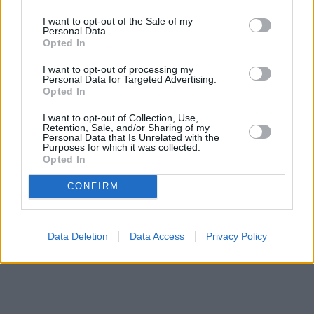
I want to opt-out of the Sale of my
Personal Data.
Opted In
Το ημιεπίσημο ιρανικό πρακτορείο σημειώνει ακόμη
ότι το Mdl Toofan είναι το δεύτερο πλοίο από το
I want to opt-out of processing my
Personal Data for Targeted Advertising.
Σάββατο που χρησιμοποιεί τη θαλάσσια πορεία που
Opted In
έχει σχεδιαστεί από το Ιράν προκειμένου να
I want to opt-out of Collection, Use,
διαπλεύσει τη στρατηγικής σημασίας υδάτινη δίοδο.
Retention, Sale, and/or Sharing of my
Personal Data that Is Unrelated with the
Purposes for which it was collected.
Opted In
CONFIRM
Data Deletion
Data Access
Privacy Policy