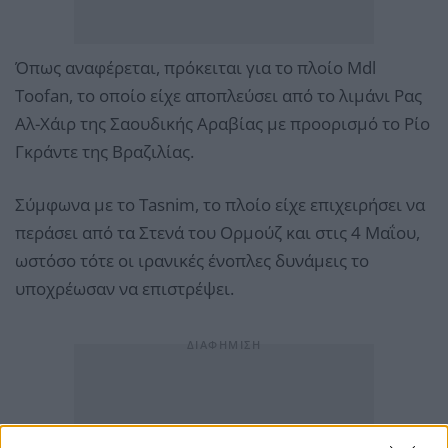
Όπως αναφέρεται, πρόκειται για το πλοίο Mdl
Toofan, το οποίο είχε αποπλεύσει από το λιμάνι Ρας
Αλ-Χάιρ της Σαουδικής Αραβίας με προορισμό το Ρίο
Γκράντε της Βραζιλίας.
Σύμφωνα με το Tasnim, το πλοίο είχε επιχειρήσει να
περάσει από τα Στενά του Ορμούζ και στις 4 Μαΐου,
ωστόσο τότε οι ιρανικές ένοπλες δυνάμεις το
υποχρέωσαν να επιστρέψει.