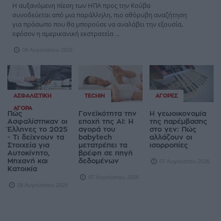
Η αυξανόμενη πίεση των ΗΠΑ προς την Κούβα
συνοδεύεται από μια παράλληλη, πιο αθόρυβη αναζήτηση
για πρόσωπο που θα μπορούσε να αναλάβει την εξουσία,
εφόσον η αμερικανική εκστρατεία ...
08 Αυγούστου 2026
ΑΣΦΑΛΙΣΤΙΚΉ
TECHIN
ΑΓΟΡΈΣ
ΑΓΟΡΆ
Πώς
Γονεϊκότητα την
Η γεωοικονομία
Ασφαλίστηκαν οι
εποχή της AI: Η
της παρέμβασης
Έλληνες το 2025
αγορά του
στο γεν: Πώς
- Τι δείχνουν τα
babytech
αλλάζουν οι
Στοιχεία για
μετατρέπει τα
ισορροπίες
Αυτοκίνητο,
βρέφη σε πηγή
Μηχανή και
δεδομένων
07 Αυγούστου 2026
Κατοικία
07 Αυγούστου 2026
08 Αυγούστου 2026