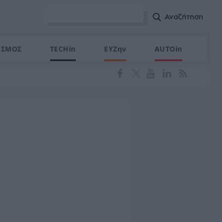
ΙΣΜΟΣ
TECHin
ΕΥΖην
AUTOin