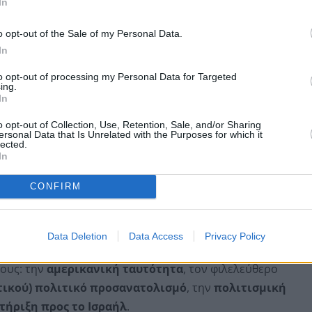
In
o opt-out of the Sale of my Personal Data.
In
to opt-out of processing my Personal Data for Targeted
ing.
In
o opt-out of Collection, Use, Retention, Sale, and/or Sharing
ersonal Data that Is Unrelated with the Purposes for which it
lected.
In
CONFIRM
ερα μετά τον Β΄ Παγκόσμιο Πόλεμο, φάνηκε ότι
οι
Data Deletion
Data Access
Privacy Policy
ν καταφέρει να συνδυάσουν τέσσερα στοιχεία που
ους: την
αμερικανική ταυτότητα
, τον φιλελεύθερο
ικού) πολιτικό προσανατολισμό
, την
πολιτισμική
τήριξη προς το Ισραήλ
.