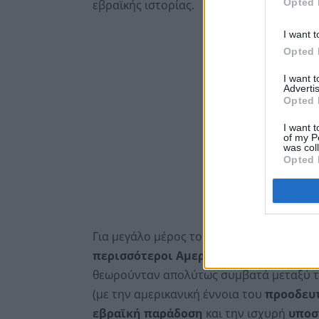
Opted 
εβραϊκής ιστορίας.
I want t
Opted 
I want 
Advertis
Opted 
I want t
of my P
was col
Opted 
Για μεγάλο μέρος του 20ού αιώνα, ιδιαίτ
περισσότεροι Αμερικανοί Εβραίοι
είχα
θεωρούνταν απολύτως συμβατά μεταξύ τ
(με την αμερικανική έννοια του
προοδευτ
εβραϊκή παράδοση
και την ισχυρή
υποσ