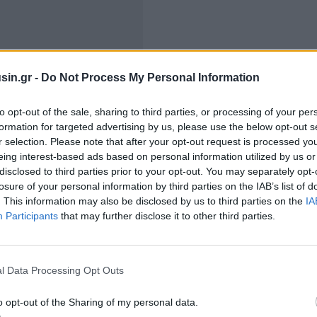
sin.gr -
Do Not Process My Personal Information
Δύση υπήρξε διαχρονικά μια πορεία ανάμεσα στην
to opt-out of the sale, sharing to third parties, or processing of your per
αφωτισμό και μετά η σταδιακή χειραφέτηση των
formation for targeted advertising by us, please use the below opt-out s
ν άρση περιορισμών στην κατοικία, την εργασία, την
r selection. Please note that after your opt-out request is processed y
Ωστόσο, η ένταξη στις ευρωπαϊκές κοινωνίες είχε συχνά
eing interest-based ads based on personal information utilized by us or
ς ιδιαίτερης πολιτισμικής και θρησκευτικής τους
disclosed to third parties prior to your opt-out. You may separately opt-
losure of your personal information by third parties on the IAB’s list of
. This information may also be disclosed by us to third parties on the
IA
Participants
that may further disclose it to other third parties.
αργότερα στις ΗΠΑ. Το αμερικανικό εβραϊκό στοιχείο
ναστευτικά κύματα, με
σημαντικές διαφοροποιήσεις
γωγής και σε εκείνους που έφθασαν αργότερα από την
l Data Processing Opt Outs
τά πόσο οι Εβραίοι αποτελούν κυρίως
θρησκευτική
σε ένα από τα θεμελιώδη ζητήματα της σύγχρονης
o opt-out of the Sharing of my personal data.