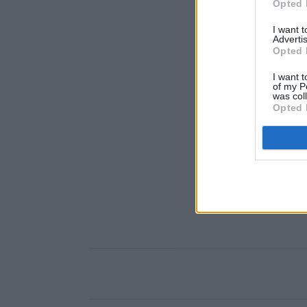
Opted 
I want 
Advertis
Opted 
I want t
of my P
was col
Opted 