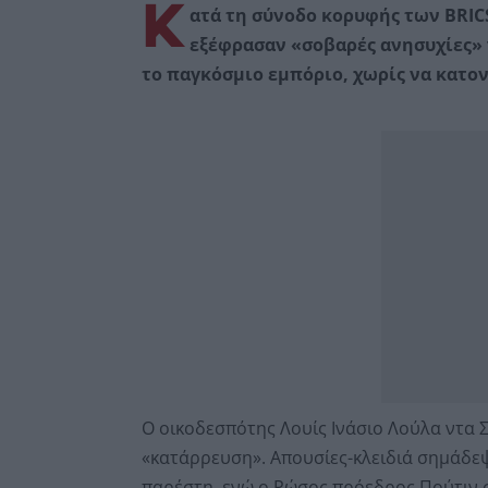
Κ
ατά τη σύνοδο κορυφής των BRICS
εξέφρασαν «σοβαρές ανησυχίες»
το παγκόσμιο εμπόριο, χωρίς να κατο
Ο οικοδεσπότης Λουίς Ινάσιο Λούλα ντα 
«κατάρρευση». Απουσίες-κλειδιά σημάδεψ
παρέστη, ενώ ο Ρώσος πρόεδρος Πούτιν 