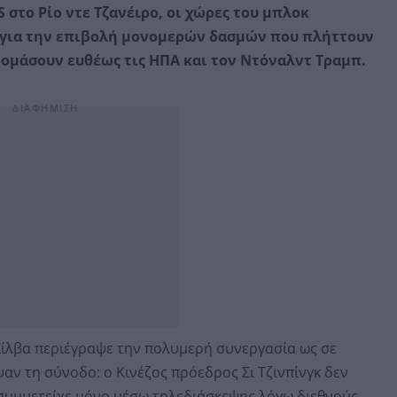
 στο Ρίο ντε Τζανέιρο, οι χώρες του μπλοκ
 για την επιβολή μονομερών δασμών που πλήττουν
νομάσουν ευθέως τις ΗΠΑ και τον Ντόναλντ Τραμπ.
Σίλβα περιέγραψε την πολυμερή συνεργασία ως σε
αν τη σύνοδο: ο Κινέζος πρόεδρος Σι Τζινπίνγκ δεν
συμμετείχε μόνο μέσω τηλεδιάσκεψης λόγω διεθνούς