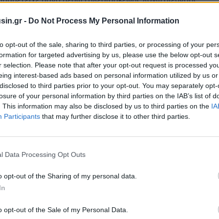
sin.gr -
Do Not Process My Personal Information
σμιοποίηση έχει ξεπεραστεί και τόνισε τη σημασία
to opt-out of the sale, sharing to third parties, or processing of your per
σης εθνικών νομισμάτων στις συναλλαγές. Στο
formation for targeted advertising by us, please use the below opt-out s
κρίση στη Μέση Ανατολή, με τους BRICS να ζητούν
r selection. Please note that after your opt-out request is processed y
eing interest-based ads based on personal information utilized by us or
ός και την αποχώρηση των ισραηλινών δυνάμεων από
disclosed to third parties prior to your opt-out. You may separately opt-
 τις επιθέσεις κατά του Ιράν, χωρίς να κατονομάσουν
losure of your personal information by third parties on the IAB’s list of
. This information may also be disclosed by us to third parties on the
IA
Participants
that may further disclose it to other third parties.
l Data Processing Opt Outs
o opt-out of the Sharing of my personal data.
In
o opt-out of the Sale of my Personal Data.