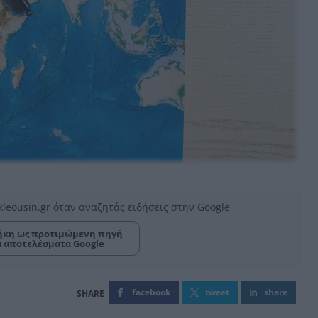
kleousin.gr όταν αναζητάς ειδήσεις στην Google
κη ως προτιμώμενη πηγή
α αποτελέσματα Google
facebook
tweet
share