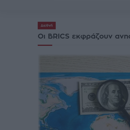
Διεθνή
Οι BRICS εκφράζουν ανησ