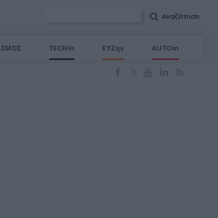
ΙΣΜΟΣ
TECHin
ΕΥΖην
AUTOin