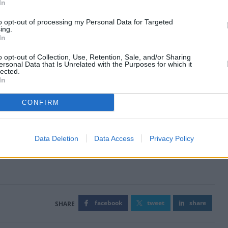
In
to opt-out of processing my Personal Data for Targeted
ing.
In
o opt-out of Collection, Use, Retention, Sale, and/or Sharing
ersonal Data that Is Unrelated with the Purposes for which it
lected.
In
CONFIRM
Data Deletion
Data Access
Privacy Policy
facebook
tweet
share