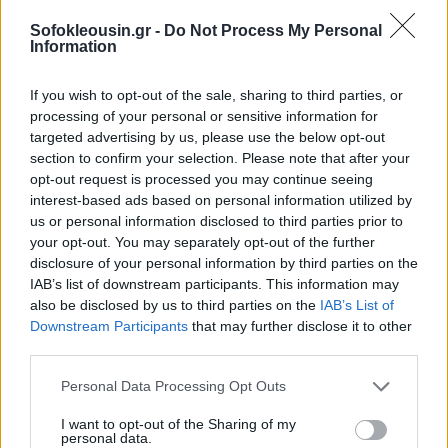
ανταγωνιστικές προσφορές ύψους 100 εκατ. ευρώ.
Sofokleousin.gr -
Do Not Process My Personal
Information
Παράλληλα, δεν θα γίνουν αποδεκτές
συμπληρωματικές μη ανταγωνιστικές προσφορές
If you wish to opt-out of the sale, sharing to third parties, or
processing of your personal or sensitive information for
την Πέμπτη 28 Μαΐου 2026.
targeted advertising by us, please use the below opt-out
section to confirm your selection. Please note that after your
opt-out request is processed you may continue seeing
interest-based ads based on personal information utilized by
us or personal information disclosed to third parties prior to
your opt-out. You may separately opt-out of the further
disclosure of your personal information by third parties on the
IAB’s list of downstream participants. This information may
also be disclosed by us to third parties on the
IAB’s List of
Downstream Participants
that may further disclose it to other
third parties.
Personal Data Processing Opt Outs
I want to opt-out of the Sharing of my
personal data.