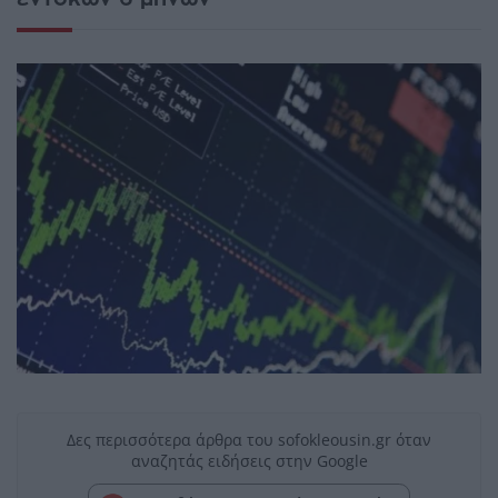
Δες περισσότερα άρθρα του sofokleousin.gr όταν
αναζητάς ειδήσεις στην Google