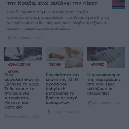
την Κούβα, ενώ αυξάνει την πίεση
Η αυξανόμενη πίεση των ΗΠΑ προς την Κούβα
συνοδεύεται από μια παράλληλη, πιο αθόρυβη αναζήτηση
για πρόσωπο που θα μπορούσε να αναλάβει την εξουσία,
εφόσον η αμερικανική εκστρατεία ...
08 Αυγούστου 2026
ΑΣΦΑΛΙΣΤΙΚΉ
TECHIN
ΑΓΟΡΈΣ
ΑΓΟΡΆ
Πώς
Γονεϊκότητα την
Η γεωοικονομία
ασφαλίστηκαν οι
εποχή της AI: Η
της παρέμβασης
Έλληνες το 2025-
αγορά του
στο γεν: Πώς
Τι δείχνουν τα
babytech
αλλάζουν οι
στοιχεία για
μετατρέπει τα
ισορροπίες
Αυτοκίνητο,
βρέφη σε πηγή
Μηχανή και
δεδομένων
07 Αυγούστου 2026
Κατοικία
07 Αυγούστου 2026
08 Αυγούστου 2026