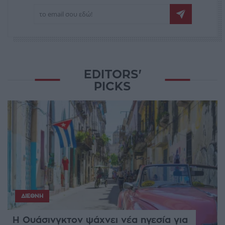
EDITORS'
PICKS
ΔΙΕΘΝΉ
Η Ουάσινγκτον ψάχνει νέα ηγεσία για