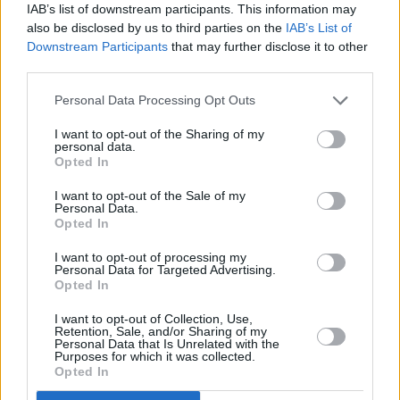
IAB’s list of downstream participants. This information may
also be disclosed by us to third parties on the
IAB’s List of
Downstream Participants
that may further disclose it to other
third parties.
Personal Data Processing Opt Outs
I want to opt-out of the Sharing of my
personal data.
Opted In
I want to opt-out of the Sale of my
Ετικέτες
Τραμπ
Πλοίο
Στενά Ορμούζ
Personal Data.
Opted In
facebook
tweet
share
I want to opt-out of processing my
Personal Data for Targeted Advertising.
Opted In
I want to opt-out of Collection, Use,
Ακολουθήστε το Sofokleousin.gr στο
Retention, Sale, and/or Sharing of my
Google News
Personal Data that Is Unrelated with the
Purposes for which it was collected.
και μάθετε πρώτοι όλες τις ειδήσεις
Opted In