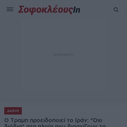
Διεθνή
Ο Τραμπ προειδοποιεί το Ιράν: "Όχι
διόδια" στα πλοία που διασχίζουν τα