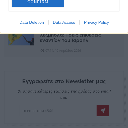
CONFIRM
ΣΧΕΤΙΚΆ ΆΡΘΡΑ
Data Deletion
Data Access
Privacy Policy
ΕΠΙΚΑΙΡΌΤΗΤΑ
Χεζμπολά: Τρεις επιθέσεις
εναντίον του Ισραήλ
07:14, 10 Απριλίου 2026
Εγγραφείτε στο Newsletter μας
Οι σημαντικότερες ειδήσεις της ημέρας στο email
σου