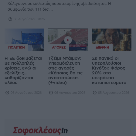
Χόλιγουντ σε καθεστώς παρατεταμένης αβεβαιότητας. Η
συμφωνία των 111 δισ. ...
06 Αυγούστου 2026
ΠΟΛΙΤΙΚΉ
ΑΓΟΡΈΣ
ΔΙΕΘΝΉ
Η ΕΕ δοκιμάζεται
Τζέιμι Ντάιμον:
Σε πανικό οι
με πολλαπλές
Υπερμόχλευση
υπερπλούσιοι
κρίσεις, ενώ οι
στις αγορές –
Κινέζοι: Φόρος
εξελίξεις...
«Κάποιος θα τις
20% στα
καθορίζονται
αναστατώσει»
υπεράκτια
αλλού
(+video)
καταπιστεύματα
06 Αυγούστου 2026
06 Αυγούστου 2026
05 Αυγούστου 2026