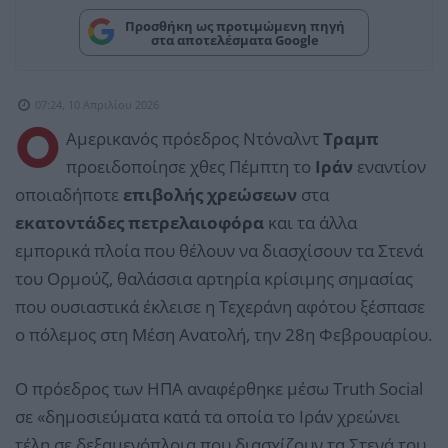
Προσθήκη ως προτιμώμενη πηγή
στα αποτελέσματα Google
07:24, 10 Απριλίου 2026
Ο
Αμερικανός πρόεδρος Ντόναλντ
Τραμπ
προειδοποίησε χθες Πέμπτη το
Ιράν
εναντίον
οποιαδήποτε
επιβολής χρεώσεων
στα
εκατοντάδες πετρελαιοφόρα
και τα άλλα
εμπορικά πλοία που θέλουν να διασχίσουν τα Στενά
του Ορμούζ, θαλάσσια αρτηρία κρίσιμης σημασίας
που ουσιαστικά έκλεισε η Τεχεράνη αφότου ξέσπασε
ο πόλεμος στη Μέση Ανατολή, την 28η Φεβρουαρίου.
Ο πρόεδρος των ΗΠΑ αναφέρθηκε μέσω Truth Social
σε «δημοσιεύματα κατά τα οποία το Ιράν χρεώνει
τέλη σε δεξαμενόπλοια που διασχίζουν τα Στενά του