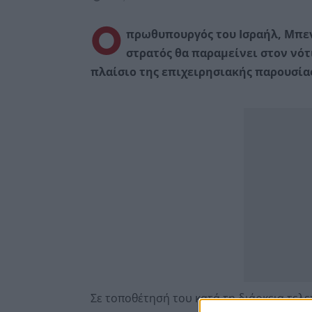
Ο
πρωθυπουργός του Ισραήλ, Μπεν
στρατός θα παραμείνει στον νότ
πλαίσιο της επιχειρησιακής παρουσία
Σε τοποθέτησή του κατά τη διάρκεια τελε