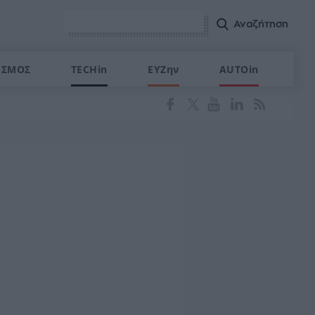
ΙΣΜΟΣ
TECHin
ΕΥΖην
AUTOin