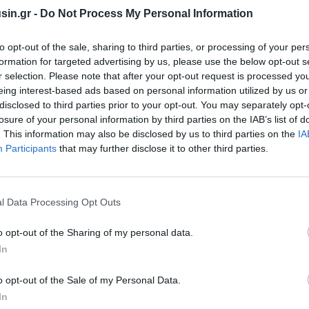
«Θα παραμείνουμε στη ζώνη ασφαλείας του νοτίου
sin.gr -
Do Not Process My Personal Information
να προστατεύσουμε τους κατοίκους του βόρειου
ς και όλους τους πολίτες του κράτους».
to opt-out of the sale, sharing to third parties, or processing of your per
formation for targeted advertising by us, please use the below opt-out s
 και αν είναι οι διπλωματικές εξελίξεις που θα
r selection. Please note that after your opt-out request is processed y
eing interest-based ads based on personal information utilized by us or
ποκτήσει πυρηνικό όπλο. Όσο είμαι πρωθυπουργός του
disclosed to third parties prior to your opt-out. You may separately opt-
losure of your personal information by third parties on the IAB’s list of
. This information may also be disclosed by us to third parties on the
IA
Participants
that may further disclose it to other third parties.
l Data Processing Opt Outs
o opt-out of the Sharing of my personal data.
In
o opt-out of the Sale of my Personal Data.
In