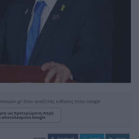
kleousin.gr όταν αναζητάς ειδήσεις στην Google
κη ως προτιμώμενη πηγή
α αποτελέσματα Google
facebook
tweet
share