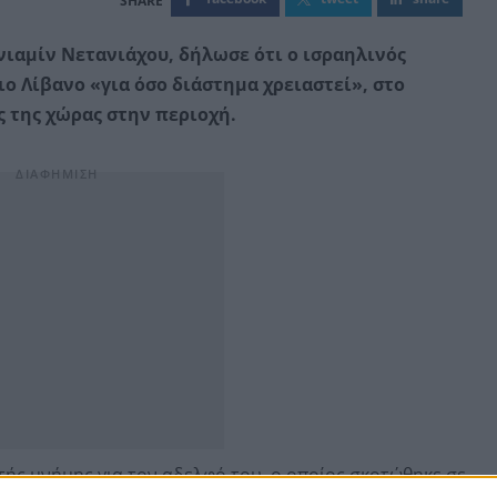
ιαμίν Νετανιάχου, δήλωσε ότι ο ισραηλινός
ιο Λίβανο «για όσο διάστημα χρειαστεί», στο
ς της χώρας στην περιοχή.
τής μνήμης για τον αδελφό του, ο οποίος σκοτώθηκε σε