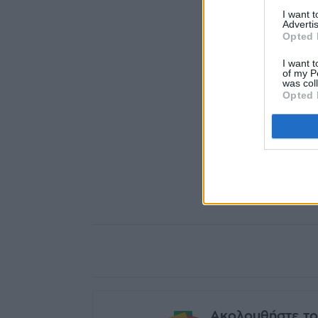
I want 
Advertis
Opted 
I want t
of my P
was col
Opted 
Ακολουθήστε το