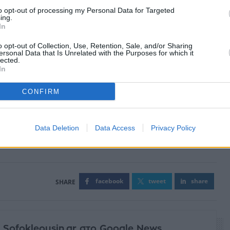
to opt-out of processing my Personal Data for Targeted
ing.
In
o opt-out of Collection, Use, Retention, Sale, and/or Sharing
ersonal Data that Is Unrelated with the Purposes for which it
lected.
In
CONFIRM
Data Deletion
Data Access
Privacy Policy
facebook
tweet
share
 Sofokleousin.gr στο Google News