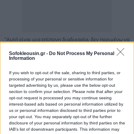
"Αυτή είναι μια επίπονη διαδικασία, δεν περιμένω να
υπάρξει σημαντική πρόοδος αυτή την εβδομάδα",
Sofokleousin.gr -
Do Not Process My Personal
δήλωσε ο Μερτς.
Information
Ο Αμερικανός υπουργός Εξωτερικών Μάρκο Ρούμπιο
If you wish to opt-out of the sale, sharing to third parties, or
processing of your personal or sensitive information for
είχε δηλώσει νωρίτερα "πολύ αισιόδοξος" ως προς
targeted advertising by us, please use the below opt-out
τη δυνατότητα επίτευξης συμφωνίας "πολύ
section to confirm your selection. Please note that after your
γρήγορα".
opt-out request is processed you may continue seeing
interest-based ads based on personal information utilized by
us or personal information disclosed to third parties prior to
your opt-out. You may separately opt-out of the further
disclosure of your personal information by third parties on the
IAB’s list of downstream participants. This information may