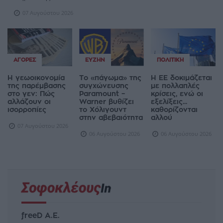
07 Αυγούστου 2026
ΑΓΟΡΈΣ
ΕΥΖΗΝ
ΠΟΛΙΤΙΚΉ
Η γεωοικονομία
Το «πάγωμα» της
Η ΕΕ δοκιμάζεται
της παρέμβασης
συγχώνευσης
με πολλαπλές
στο γεν: Πώς
Paramount –
κρίσεις, ενώ οι
αλλάζουν οι
Warner βυθίζει
εξελίξεις...
ισορροπίες
το Χόλιγουντ
καθορίζονται
στην αβεβαιότητα
αλλού
07 Αυγούστου 2026
06 Αυγούστου 2026
06 Αυγούστου 2026