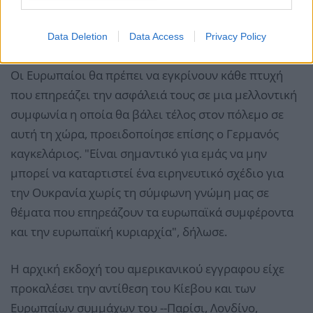
Data Deletion
Data Access
Privacy Policy
Οι Ευρωπαίοι θα πρέπει να εγκρίνουν κάθε πτυχή
που επηρεάζει την ασφάλειά τους σε μια μελλοντική
συμφωνία η οποία θα βάλει τέλος στον πόλεμο σε
αυτή τη χώρα, προειδοποίησε επίσης ο Γερμανός
καγκελάριος. "Είναι σημαντικό για εμάς να μην
μπορεί να καταρτιστεί ένα ειρηνευτικό σχέδιο για
την Ουκρανία χωρίς τη σύμφωνη γνώμη μας σε
θέματα που επηρεάζουν τα ευρωπαϊκά συμφέροντα
και την ευρωπαϊκή κυριαρχία", δήλωσε.
Η αρχική εκδοχή του αμερικανικού εγγραφου είχε
προκαλέσει την αντίθεση του Κίεβου και των
Ευρωπαίων συμμάχων του --Παρίσι, Λονδίνο,