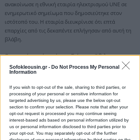
ανακοίνωσε η εθνική εταιρία ηλεκτρισμού UNE σε
ενημερωτικό σημείωμα που δημοσιεύτηκε στον
ιστότοπό του. Η εταιρία διευκρίνισε ότι επτά
επαρχίες από τις δεκαπέντε επλήγησαν από αυτή τη
βλάβη.
Οι επαρχίες από αυτήν της Σιέγο ντε Άβιλα, στην
κεντρική Κούβα, έως την επαρχία του Γκουαντάναμο,
Sofokleousin.gr -
Do Not Process My Personal
Information
στο ανατολικό άκρο του νησιού, επηρεάζονται από
τη βλάβη.
If you wish to opt-out of the sale, sharing to third parties, or
processing of your personal or sensitive information for
targeted advertising by us, please use the below opt-out
section to confirm your selection. Please note that after your
opt-out request is processed you may continue seeing
interest-based ads based on personal information utilized by
us or personal information disclosed to third parties prior to
your opt-out. You may separately opt-out of the further
disclosure of your personal information by third parties on the