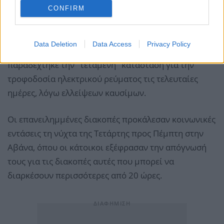
CONFIRM
Η νέα μεγάλη διακοπή ρεύματος σημειώνεται ενώ η
χώρα, που υφίσταται δραστικούς περιορισμούς
Data Deletion
Data Access
Privacy Policy
καυσίμων υπό την πίεση της Ουάσινγκτον,
παραδέχτηκε την "τεταμένη" κατάσταση για την
τροφοδοσία ηλεκτρικού ρεύματος τις τελευταίες
ημέρες, λόγω ελλείψεων καυσίμων.
Οι επανειλημμένες διακοπές προκάλεσαν κοινωνικές
εντάσεις τη νύχτα της Τετάρτης προς Πέμπτη στην
Αβάνα, όπου οι κάτοικοι εξέφρασαν την απόγνωσή
τους για τις διακοπές αυτές που μπορεί να
διαρκέσουν περισσότερες από 20 ώρες.