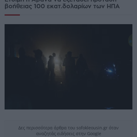
βοήθειας 100 εκατ.δολαρίων των ΗΠΑ
Δες περισσότερα άρθρα του sofokleousin.gr όταν
αναζητάς ειδήσεις στην Google