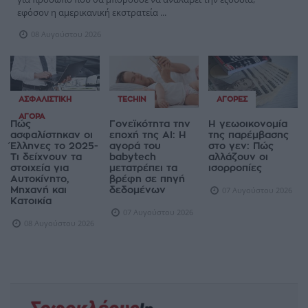
εφόσον η αμερικανική εκστρατεία ...
08 Αυγούστου 2026
ΑΣΦΑΛΙΣΤΙΚΉ
TECHIN
ΑΓΟΡΈΣ
ΑΓΟΡΆ
Πώς
Γονεϊκότητα την
Η γεωοικονομία
ασφαλίστηκαν οι
εποχή της AI: Η
της παρέμβασης
Έλληνες το 2025-
αγορά του
στο γεν: Πώς
Τι δείχνουν τα
babytech
αλλάζουν οι
στοιχεία για
μετατρέπει τα
ισορροπίες
Αυτοκίνητο,
βρέφη σε πηγή
Μηχανή και
δεδομένων
07 Αυγούστου 2026
Κατοικία
07 Αυγούστου 2026
08 Αυγούστου 2026