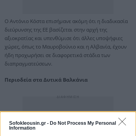
Ο Αντόνιο Κόστα επισήμανε ακόμη ότι η διαδικασία
διεύρυνσης της ΕΕ βασίζεται στην αρχή της
αξιοκρατίας και υπενθύμισε ότι άλλες υποψήφιες
χώρες, όπως το Μαυροβούνιο και η Αλβανία, έχουν
ήδη προχωρήσει σε διαφορετικά στάδια των
διαπραγματεύσεων.
Περιοδεία στα Δυτικά Βαλκάνια
Sofokleousin.gr -
Do Not Process My Personal
Information