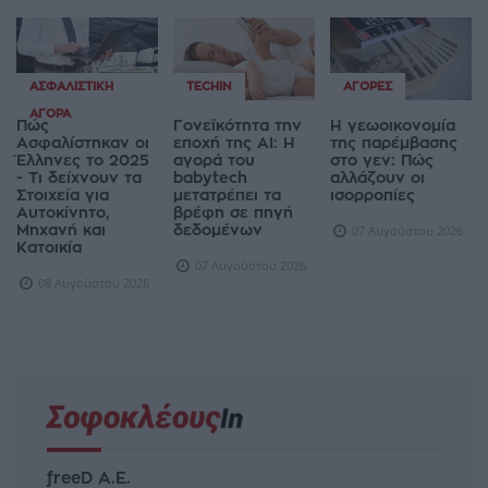
ΑΣΦΑΛΙΣΤΙΚΉ
TECHIN
ΑΓΟΡΈΣ
ΑΓΟΡΆ
Πώς
Γονεϊκότητα την
Η γεωοικονομία
Ασφαλίστηκαν οι
εποχή της AI: Η
της παρέμβασης
Έλληνες το 2025
αγορά του
στο γεν: Πώς
- Τι δείχνουν τα
babytech
αλλάζουν οι
Στοιχεία για
μετατρέπει τα
ισορροπίες
Αυτοκίνητο,
βρέφη σε πηγή
Μηχανή και
δεδομένων
07 Αυγούστου 2026
Κατοικία
07 Αυγούστου 2026
08 Αυγούστου 2026