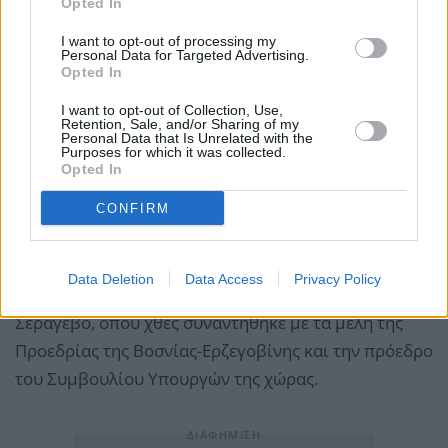
Opted In
I want to opt-out of processing my
Ο πρόεδρος του Ευρωπαϊκού Συμβουλίου
Personal Data for Targeted Advertising.
πραγματοποιεί από χθες Δευτέρα περιοδεία στις έξι
Opted In
χώρες των Δυτικών Βαλκανίων, με στόχο να
I want to opt-out of Collection, Use,
Retention, Sale, and/or Sharing of my
μεταφέρει το μήνυμα ότι η προοπτική διεύρυνσης
Personal Data that Is Unrelated with the
Purposes for which it was collected.
της Ευρωπαϊκής Ένωσης παραμένει ενεργή και
Opted In
ρεαλιστική, υπό την προϋπόθεση ότι οι χώρες της
CONFIRM
περιοχής θα συνεχίσουν τις αναγκαίες
μεταρρυθμίσεις.
Data Deletion
Data Access
Privacy Policy
Πρώτος σταθμός της περιοδείας του ήταν το
Σεράγεβο, όπου χθες συναντήθηκε με τα μέλη της
Προεδρίας της Βοσνίας-Ερζεγοβίνης και την πρόεδρο
του Συμβουλίου Υπουργών της χώρας.