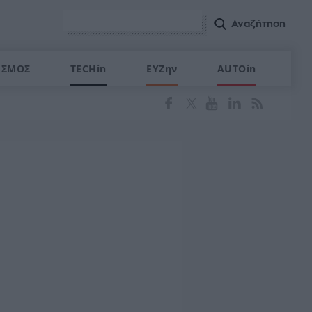
ΙΣΜΟΣ
TECHin
ΕΥΖην
AUTOin