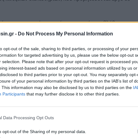
λή του που αφορά τις κυρώσεις οι οποίες επιβλήθηκαν
ει πως τα αμερικανικά μέτρα «δεν πρέπει να
sin.gr -
Do Not Process My Personal Information
ύτε να τηρηθούν».
to opt-out of the sale, sharing to third parties, or processing of your per
formation for targeted advertising by us, please use the below opt-out s
r selection. Please note that after your opt-out request is processed y
eing interest-based ads based on personal information utilized by us or
disclosed to third parties prior to your opt-out. You may separately opt-
losure of your personal information by third parties on the IAB’s list of
. This information may also be disclosed by us to third parties on the
IA
Participants
that may further disclose it to other third parties.
l Data Processing Opt Outs
o opt-out of the Sharing of my personal data.