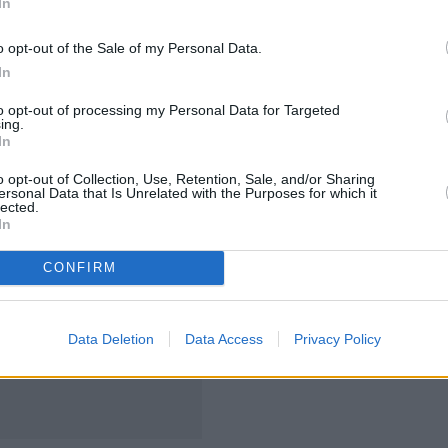
ύουν ή περιορίζουν κατά τρόπο ανάρμοστο τις
In
ηριότητες κινεζικών εταιρειών με τρίτες χώρες (...) και
o opt-out of the Sale of my Personal Data.
εμελιώδεις κανόνες που διέπουν τις διεθνείς σχέσεις».
In
α σε μονομερείς κυρώσεις οι οποίες στερούνται
to opt-out of processing my Personal Data for Targeted
ing.
 διεθνές δίκαιο», συνεχίζει το κείμενο.
In
o opt-out of Collection, Use, Retention, Sale, and/or Sharing
ersonal Data that Is Unrelated with the Purposes for which it
lected.
In
CONFIRM
Data Deletion
Data Access
Privacy Policy