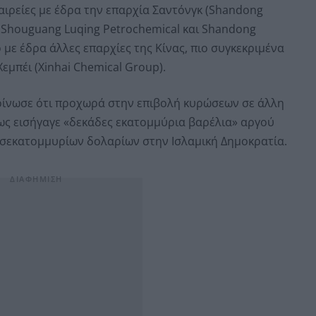
αιρείες με έδρα την επαρχία Σαντόνγκ (Shandong
 Shouguang Luqing Petrochemical και Shandong
 με έδρα άλλες επαρχίες της Κίνας, πιο συγκεκριμένα
Χεμπέι (Xinhai Chemical Group).
ίνωσε ότι προχωρά στην επιβολή κυρώσεων σε άλλη
πως εισήγαγε «δεκάδες εκατομμύρια βαρέλια» αργού
ισεκατομμυρίων δολαρίων στην Ισλαμική Δημοκρατία.