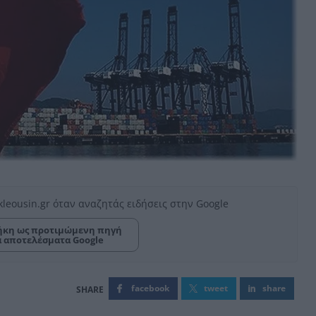
kleousin.gr όταν αναζητάς ειδήσεις στην Google
κη ως προτιμώμενη πηγή
α αποτελέσματα Google
facebook
tweet
share