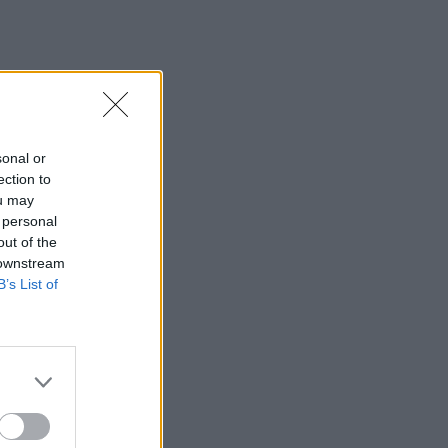
sonal or
ection to
ou may
 personal
out of the
 downstream
B’s List of