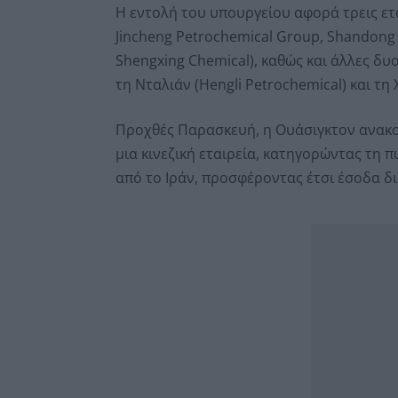
Η εντολή του υπουργείου αφορά τρεις ετ
Jincheng Petrochemical Group, Shandong
Shengxing Chemical), καθώς και άλλες δυο
τη Νταλιάν (Hengli Petrochemical) και τη 
Προχθές Παρασκευή, η Ουάσιγκτον ανακο
μια κινεζική εταιρεία, κατηγορώντας τη 
από το Ιράν, προσφέροντας έτσι έσοδα δ