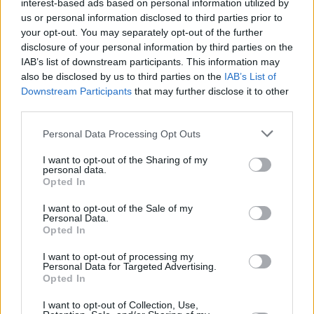
interest-based ads based on personal information utilized by
κόλπα και κανένα κέρασμα», σχολίασε ο Ομπάμα,
us or personal information disclosed to third parties prior to
χρησιμοποιώντας τη φράση «trick or treat» (κόλπο ή
your opt-out. You may separately opt-out of the further
κέρασμα) που λένε τα παιδιά το βράδυ της γιορτής
disclosure of your personal information by third parties on the
IAB’s list of downstream participants. This information may
αυτής. Από την ομιλία του πρώην προέδρου των
also be disclosed by us to third parties on the
IAB’s List of
ΗΠΑ δεν έλειψαν και τα ειρωνικά σχόλια, όταν
Downstream Participants
that may further disclose it to other
αναφέρθηκε, για παράδειγμα, στην απόφαση του
third parties.
Τραμπ να ανακαινίσει κάποια δωμάτια του Λευκού
Personal Data Processing Opt Outs
Οίκου εν μέσω παράλυσης του ομοσπονδιακού
I want to opt-out of the Sharing of my
κράτους. «Για να είμαστε δίκαιοι, έχει επικεντρωθεί
personal data.
Opted In
σε κάποια κρίσιμα ζητήματα, όπως να βάλει
πλακάκια στον Κήπο των Ρόδων προκειμένου να μην
I want to opt-out of the Sale of my
Personal Data.
γεμίζουν λάσπες τα παπούτσια των ανθρώπων και να
Opted In
κατασκευάσει μια αίθουσα χορού αξίας 300 εκατ.
I want to opt-out of processing my
δολαρίων», σχολίασε ο Ομπάμα.
Personal Data for Targeted Advertising.
Opted In
I want to opt-out of Collection, Use,