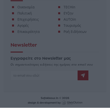
Οικονομία
TECHin
Πολιτική
ΕΥζην
Επιχειρήσεις
AUTOin
Αγορές
Τουρισμός
Επικαιρότητα
Ροή Ειδήσεων
Newsletter
Εγγραφείτε στο Newsletter μας
Οι σημαντικότερες ειδήσεις της ημέρας στο email σου
Sofokleous In © 2026
design & development by